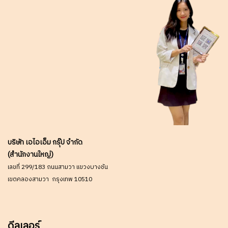
บริษัท เอไอเอ็ม กรุ๊ป จำกัด
(สำนักงานใหญ่)
เลขที่ 299/183 ถนนสามวา แขวงบางชัน
เขตคลองสามวา กรุงเทพ 10510
ดีลเลอร์