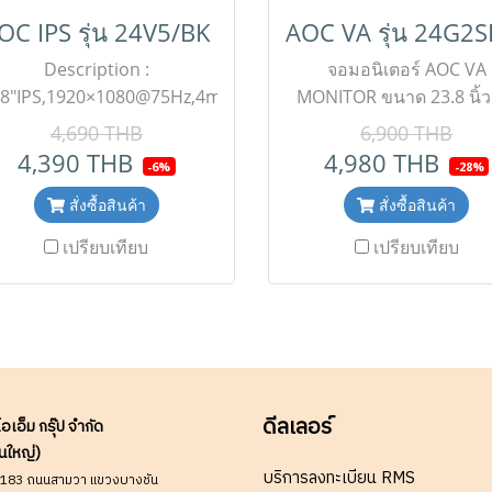
OC IPS รุ่น 24V5/BK
Description :
จอมอนิเตอร์ AOC VA
.8"IPS,1920×1080@75Hz,4ms,
MONITOR ขนาด 23.8 นิ้ว
DisplayPort, HDMI,Wall
พร้อมโหมด HDR พร้อมช
4,690 THB
6,900 THB
unt,Adjustable Stand โปร
sRGB 126% ให้การสร้างสี
4,390 THB
4,980 THB
-6%
-28%
ชั่นราคาพิเศษนี้เฉพาะสั่งซื้อ
สมจริงด้วยมุมมองที่กว้าง 
อนไลน์เท่านั้น ( สินค้ายังไม่
สั่งซื้อสินค้า
การรีเฟรช 165 Hz, เวลา
สั่งซื้อสินค้า
วมภาษีมูลค่าเพิ่ม,ค่าขนส่ง
สนอง 1ms และเทคโนโล
เปรียบเทียบ
เปรียบเทียบ
าคาอาจมีการเปลี่ยนแปลงได้
Adaptive Sync Descripti
ดยไม่แจ้งให้ทราบล่วงหน้า)
23.8” VA 1920×1080 1
็คสต๊อกสินค้าก่อนสั่งซื้อ Line
165Hz 350cd/m² VGA×1
ID : @aimonline ฝ่ายขาย
HDMI1.4× 2 /
นไลน์ : 063-879-9917 , ฝ่าย
DisplayPort1.2×1 , Adap
ายโครงการ : 098-159-0978
Sync, normal stand โปรโ
ดีลเลอร์
ไอเอ็ม กรุ๊ป จำกัด
นราคาพิเศษนี้เฉพาะสั่งซื
นใหญ่)
ออนไลน์เท่านั้น ( สินค้ายั
บริการลงทะเบียน RMS
รวมภาษีมูลค่าเพิ่ม,ค่าขน
9/183 ถนนสามวา แขวงบางชัน