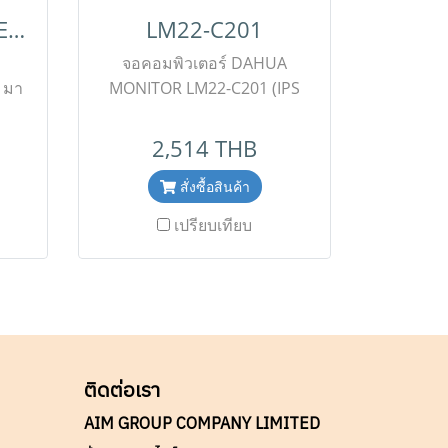
AOC VA รุ่น 24G2SE/67
LM22-C201
จอคอมพิวเตอร์ DAHUA
 มา
MONITOR LM22-C201 (IPS
่วง
75Hz) มุมมองภาพกว้างและมี
ที่
ประสิทธิภาพการรับชมรอบด้าน
2,514 THB
อัตรา
เทคโนโลยีแสงสีฟ้าต่ำสามารถ
ตอบ
รองรับประสบการณ์การรับชมที่
สั่งซื้อสินค้า
ยี
สะดวกสบาย Adaptive Sync
เปรียบเทียบ
on :
สามารถแก้ปัญหาการแลคและ
ms
การฉีกขาดของภาพได้อย่างมี
 /
ประสิทธิภาพ สอบถามข้อมูล
เพิ่มเติมติดต่อ Line ID :
tive
@aimonline Tel : 02-088-5290
มชั่
Mobile : 063-879-9917
ติดต่อเรา
้อ
Facebook : aimgrouponline
งไม่
***( สินค้ายังไม่รวมภาษีมูลค่า
AIM GROUP COMPANY LIMITED
ส่ง
เพิ่ม,ค่าขนส่ง ,ราคาอาจมีการ