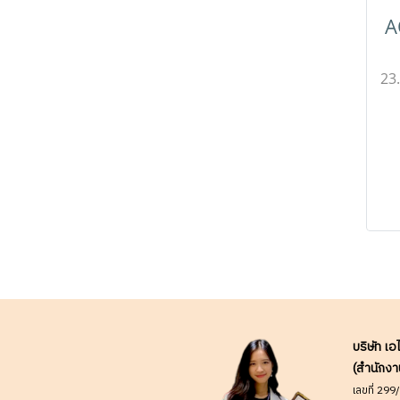
A
23
Mo
โม
อ
ร
,ร
โ
เช
ออ
ข
บริษัท เอ
(สำนักงา
เลขที่ 29