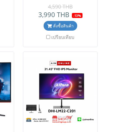
1.4×
Sync,Wall-Mount100mm×
4,590 THB
,
100mm, VGA×1/HDMI1.4×1
3,990 THB
-13%
tand
โปรโมชั่นราคาพิเศษนี้เฉพาะสั่ง
ราคา
ซื้อออนไลน์เท่านั้น ( สินค้ายังไม่
สั่งซื้อสินค้า
ลน์
รวมภาษีมูลค่าเพิ่ม,ค่าขนส่ง
เปรียบเทียบ
ภาษี
,ราคาอาจมีการเปลี่ยนแปลงได้
อาจมี
โดยไม่แจ้งให้ทราบล่วงหน้า)
แจ้ง
เช็คสต๊อกสินค้าก่อนสั่งซื้อ Line
๊อก
ID : @aimonline ฝ่ายขาย
 :
ออนไลน์ : 063-879-9917 , ฝ่าย
น์ :
ขายโครงการ : 098-159-0978
ย
8 #
ะเทศ