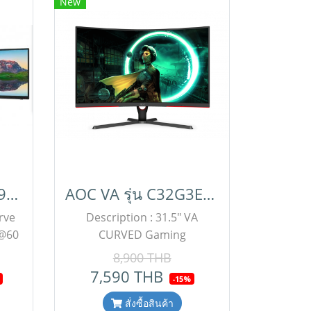
New
VA Curve รุ่น 499P9H1/67
AOC VA รุ่น C32G3E/67
rve
Description : 31.5" VA
 @60
CURVED Gaming
50
monitor,165Hz,FHD
8,900 THB
1
1920X1080,1MS,B/R250,Adaptive
7,590 THB
-15%
SB C
Sync,HDMI, DP, Adjustable
c ,
stand โปรโมชั่นราคาพิเศษนี้
สั่งซื้อสินค้า