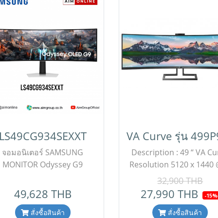
LS49CG934SEXXT
จอมอนิเตอร์ SAMSUNG
Description : 49 “ VA Cu
MONITOR Odyssey G9
Resolution 5120 x 1440
Gaming Monitor
Hz 5 ms. Brightness 4
32,900 THB
LS49CG934SEXXT (OLED
cd/m2 contrast 3000:
49,628 THB
27,990 THB
-15%
40Hz) ขอราคาพิเศษสำหรับ
Display port HDMIx2 , U
านโครงการติดต่อฝ่ายขาย (
สั่งซื้อสินค้า
upstream Adaptive Syn
สั่งซื้อสินค้า