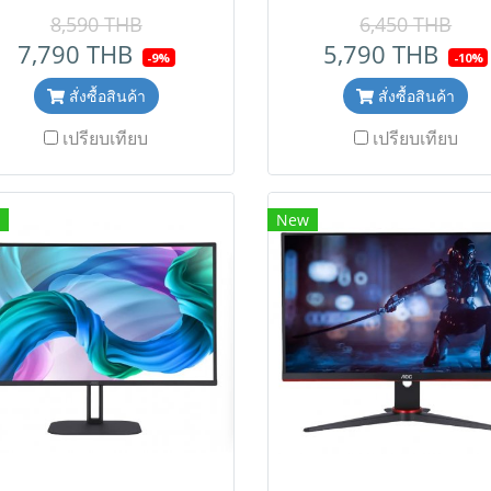
onitor,0.5ms,1920x1080
350cd/m² VGA×1 / HDMI
8,590 THB
6,450 THB
@240Hz,300
2 / DisplayPort1.2×1 
7,790 THB
5,790 THB
-9%
-10%
cd/m²,DisplayPort1.2,
Adaptive Sync, normal s
MI2.0, Adaptive Sync Anti-
สั่งซื้อสินค้า
,Black & Red โปรโมชั่น
สั่งซื้อสินค้า
tearing Technology, HDR
พิเศษนี้เฉพาะสั่งซื้อออนไ
เปรียบเทียบ
เปรียบเทียบ
ode Visual Enhancement
เท่านั้น ( สินค้ายังไม่รวม
odel : A1-C32G2ZE/67 โปร
มูลค่าเพิ่ม,ค่าขนส่ง ,ราคา
ชั่นราคาพิเศษนี้เฉพาะสั่งซื้อ
การเปลี่ยนแปลงได้ โดยไม่
New
อนไลน์เท่านั้น ( สินค้ายังไม่
ให้ทราบล่วงหน้า) เช็คสต
วมภาษีมูลค่าเพิ่ม,ค่าขนส่ง
สินค้าก่อนสั่งซื้อ Line ID
าคาอาจมีการเปลี่ยนแปลงได้
@aimonline ฝ่ายขายออนไล
ดยไม่แจ้งให้ทราบล่วงหน้า)
063-879-9917 , ฝ่ายขา
็คสต๊อกสินค้าก่อนสั่งซื้อ Line
โครงการ : 098-159-097
ID : @aimonline ฝ่ายขาย
โปรโมชั่นจัดส่งฟรีทั่วปร
นไลน์ : 063-879-9917 , ฝ่าย
ายโครงการ : 098-159-0978