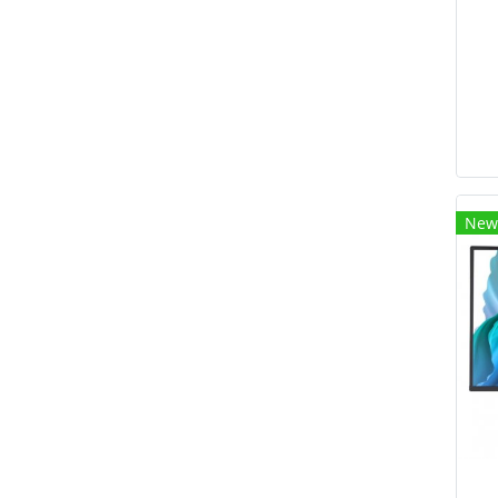
m
HD
M
M
โม
New
อ
ร
,ร
โ
เช
ออ
ข