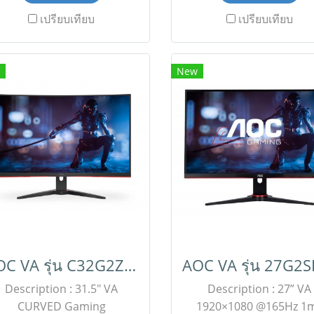
สินค้ายังไม่รวมภาษีมูลค่า
Build-in speaker , Web
เปรียบเทียบ
เปรียบเทียบ
พิ่ม,ค่าขนส่ง ,ราคาอาจมีการ
2.0 pixel , Full HD Cam
ปลี่ยนแปลงได้ โดยไม่แจ้งให้
LED indictor , Window H
าบล่วงหน้า) เช็คสต๊อกสินค้า
Multi-view 2 devices V
New
อนสั่งซื้อ หรือสอบถามข้อมูล
mouse โปรโมชั่นราคาพิเศ
ิ่มเติมติดต่อฝ่ายขาย Line ID :
เฉพาะสั่งซื้อออนไลน์เท่านั
imonline ฝ่ายขายออนไลน์ :
สินค้ายังไม่รวมภาษีมูลค
063-879-9917 , ฝ่ายขาย
เพิ่ม,ค่าขนส่ง ,ราคาอาจม
โครงการ : 098-159-0978
เปลี่ยนแปลงได้ โดยไม่แจ้
#W04S86Y28-D20230731
ทราบล่วงหน้า) เช็คสต๊อกสิ
ก่อนสั่งซื้อ Line ID :
@aimonline ฝ่ายขายออนไล
063-879-9917 , ฝ่ายขา
โครงการ : 098-159-09
AOC VA รุ่น C32G2ZE/67
Description : 31.5" VA
Description : 27” VA
CURVED Gaming
1920×1080 @165Hz 1