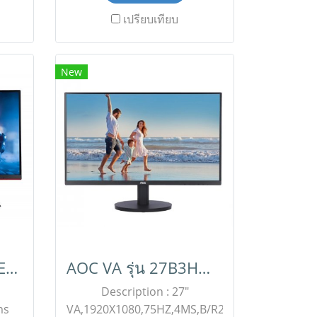
-cam
เฉพาะสั่งซื้อออนไลน์เท่านั้น (
เปรียบเทียบ
era
สินค้ายังไม่รวมภาษีมูลค่า
ello
เพิ่ม,ค่าขนส่ง ,ราคาอาจมีการ
ESA
เปลี่ยนแปลงได้ โดยไม่แจ้งให้
New
ษนี้
ทราบล่วงหน้า) เช็คสต๊อกสินค้า
้น (
ก่อนสั่งซื้อ Line ID :
่า
@aimonline ฝ่ายขายออนไลน์ :
ีการ
063-879-9917 , ฝ่ายขาย
งให้
โครงการ : 098-159-0978 #
นค้า
โปรโมชั่นจัดส่งฟรีทั่วประเทศ
น์ :
ย
78
AOC VA รุ่น 27G2SE/67
AOC VA รุ่น 27B3HM/67
Description : 27"
ms
VA,1920X1080,75HZ,4MS,B/R250,Adaptive