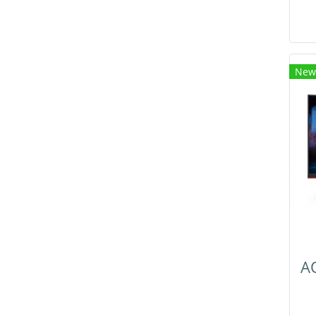
เ
เ
ทร
New
ก่
เพ
@a