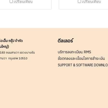
เปรียบเทียบ
เปรียบเทียบ
edundantรองรับเทคโนโลยี
ฝ่ายขายโทร: 063-879
irect Streaming บันทึกภาพ
9917สำนักงานกลาง:02-0
งจากกล้องได้ทันที และระบบ
5290 ( สินค้ายังไม่รวมภ
ID 0/1/5/6/10 ปกป้องข้อมูล
มูลค่าเพิ่ม, ค่าขนส่ง , สินค้
ระดับสูง ✅ ขอราคาพิเศษ
ต่างประเทศราคาอาจมีก
สำหรับงานโครงการติดต่อ
เปลี่ยนแปลงตามอัตราแ
bile : 063-879-9917Line ID
ดีลเลอร์
เปลี่ยน โดยไม่แจ้งให้ทราบ
ไอเอ็ม กรุ๊ป จำกัด
: @aimonline
หน้า) เช็คสต๊อกสินค้าก่อนสั่
นใหญ่)
บริการลงทะเบียน RMS
#2402MP
9/183 ถนนสามวา แขวงบางชัน
ข้อตกลงและเงื่อนไขการชำระเงิน
ามวา กรุงเทพ 10510
SUPPORT & SOFTWARE DOWNL