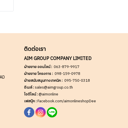
-
88-
าษี
าสั่ง
าร
ลก
ล่วง
ติดต่อเรา
งซื้อ
AIM GROUP COMPANY LIMITED
ฝ่ายขาย ออนไลน์ :
063-879-9917
ฝ่ายขาย โครงการ :
098-159-0978
OAD
ฝ่ายสนับสนุนทางเทคนิค :
095-750-0318
อีเมล์ :
sales@aimgroup.co.th
ไอดีไลน์ :
@aimonline
เฟสบุ๊ค :
Facebook.com/aimonlineshopDee