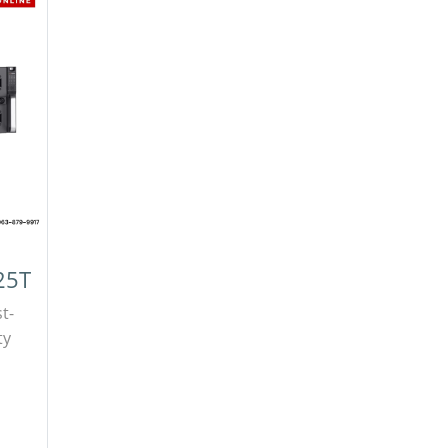
25T
t-
ty
าคา
ดต่อ
line