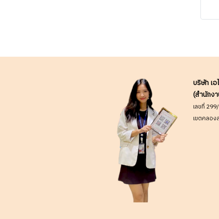
R
D
ตร
RA
Mo
บริษัท เอ
(สำนักงา
เลขที่ 29
เขตคลองส