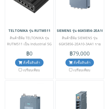
เปิดได้กว้างถึง 180 องศา และ
สัญญาณ เหมาะสำหรับงาน
ประตูหลังแบบเหล็กแบ่งครึ่ง
โครงการที่ต้องการโครงสร้าง
ช่วยให้จัดการอุปกรณ์และสาย
พื้นฐานระบบเครือข่ายที่น่าเชื่อ
สัญญาณภายในได้อย่างสะดวก
ถือ รองรับการใช้งานกล้อง
สบาย เหมาะสำหรับศูนย์ข้อมูล
วงจรปิด อุปกรณ์ IoT และระบบ
TELTONIKA รุ่น RUTM511
SIEMENS รุ่น 6GK5856-2EA10-3
(Data Center) และงานติดตั้ง
รักษาความปลอดภัยอัจฉริยะใน
ระบบเครือข่ายระดับมืออาชีพที่
สินค้ายี่ห้อ TELTONIKA รุ่น
ระดับอุตสาหกรรม ✅ ขอราคา
สินค้ายี่ห้อ SIEMENS รุ่น
RUTM511 เป็น Industrial 5G
ต้องการความน่าเชื่อถือและ
6GK5856-2EA10-3AA1 ราย
พิเศษสำหรับงานโครงการ
Router ประสิทธิภาพสูงรุ่นใหม่
ความปลอดภัยสูงสุด ✅ ขอ
ติดต่อ Mobile : 063-879-9917
ละเอียดสินค้า เราเตอร์
฿0
฿79,000
ราคาพิเศษสำหรับงานโครงการ
ล่าสุด รองรับการเชื่อมต่อ 5G ที่
Line ID @aimonline *ราคา
อุตสาหกรรมอัจฉริยะรองรับ
ติดต่อ Mobile : 063-879-9917
มีความเร็วสูง พร้อมความ
สินค้าอาจจะมีการเปลี่ยนแปลง
เครือข่าย 5G (Industrial 5G
สั่งซื้อสินค้า
สั่งซื้อสินค้า
Line ID @aimonline *ราคา
สามารถในการรองรับ Dual
Router) ตระกูล SCALANCE
โดยไม่แจ้งให้ทราบล่วงหน้า
เปรียบเทียบ
เปรียบเทียบ
สินค้าอาจจะมีการเปลี่ยนแปลง
SIM และเทคโนโลยี Wi-Fi 6
กรุณาติดต่อฝ่ายขายเพื่ออัพเดท
MUM856-1 ตัวเรือนแข็งแกร่ง
เพื่อการรับส่งข้อมูลที่รวดเร็ว
โดยไม่แจ้งให้ทราบล่วงหน้า
มาตรฐาน IP65 รองรับการ
ราคา
กรุณาติดต่อฝ่ายขายเพื่ออัพเดท
และหน่วงต่ำ ออกแบบมาเพื่อ
สื่อสารไร้สายผ่านเครือข่ายมือ
การใช้งานในระดับ
ราคา
ถือ 3G/4G/5G ทั้งแบบ
อุตสาหกรรมด้วยความทนทาน
สาธารณะและ Private 5G มา
สูง ติดตั้งระบบรักษาความ
พร้อมพอร์ตเชื่อมต่อระดับ