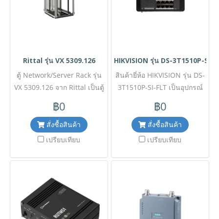
Rittal รุ่น VX 5309.126
HIKVISION รุ่น DS-3T1510P-SI-F
ตู้ Network/Server Rack รุ่น
สินค้ายี่ห้อ HIKVISION รุ่น DS-
VX 5309.126 จาก Rittal เป็นตู้
3T1510P-SI-FLT เป็นอุปกรณ์
คุณภาพสูงในตระกูล VX IT ที่มี
เครือข่ายอุตสาหกรรม
฿0
฿0
ความแข็งแรงทนทานระดับ
(Industrial Ethernet Switch)
พรีเมียม ออกแบบมาเพื่อรองรับ
ประสิทธิภาพสูง มาพร้อม
สั่งซื้อสินค้า
สั่งซื้อสินค้า
อุปกรณ์ IT มาตรฐาน 19 นิ้ว
เทคโนโลยี PoE (Power over
เปรียบเทียบ
เปรียบเทียบ
โดยเฉพาะ ด้วยขนาด 42U
Ethernet) รองรับการส่งผ่าน
(กว้าง 800 x สูง 2,000 x ลึก
ข้อมูลที่เสถียรและความเร็วสูง
1,000 มม.) โครงสร้างเหล็กกล้า
ออกแบบมาเพื่อความทนทานใน
ที่แข็งแกร่งรองรับน้ำหนักได้
สภาพแวดล้อมการใช้งานที่
สูงสุดถึง 1,500 กิโลกรัม มา
รุนแรง ไม่ว่าจะเป็นด้าน
พร้อมประตูหน้ากระจกนิรภัย
อุณหภูมิหรือการรบกวนของ