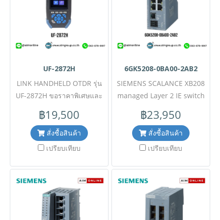
และเป็นอุปกรณ์ที่รองรับ
พิเศษสำหรับงานโครงการ
Ethernet/IP ภายใต้การ
ติดต่อ Mobile : 063-879-
ออกแบบที่ทนทานต่ออุณหภูมิสุด
9917Line ID : @aimonline
ขั้วตั้งแต่ -40 ถึง +70 องศา
เซลเซียส ✅ ขอราคาพิเศษ
UF-2872H
6GK5208-0BA00-2AB2
สำหรับงานโครงการติดต่อ
Mobile : 063-879-9917 Line
LINK HANDHELD OTDR รุ่น
SIEMENS SCALANCE XB208
ID @aimonline
UF-2872H ขอราคาพิเศษและ
managed Layer 2 IE switch
สอบถามข้อมูลเพิ่มเติมติดต่อ
รุ่น 6GK5208-0BA00-2AB2 ขอ
฿19,500
฿23,950
Mobile : 063-879-9917Line
ราคาพิเศษและสอบถามข้อมูล
ID : @aimonline Tel : 02-
เพิ่มเติมติดต่อ Mobile : 063-
สั่งซื้อสินค้า
สั่งซื้อสินค้า
088-5290 (สินค้ายังไม่รวมภาษี
879-9917Line ID :
เปรียบเทียบ
เปรียบเทียบ
มูลค่าเพิ่ม,ค่าขนส่ง ,ราคาอาจมี
@aimonline Tel : 02-088-
การเปลี่ยนแปลงได้ โดยไม่แจ้ง
5290 (สินค้ายังไม่รวมภาษี
ให้ทราบล่วงหน้า) #
มูลค่าเพิ่ม,ค่าขนส่ง ,ราคาอาจมี
การเปลี่ยนแปลงได้ โดยไม่แจ้ง
ให้ทราบล่วงหน้า) #SI