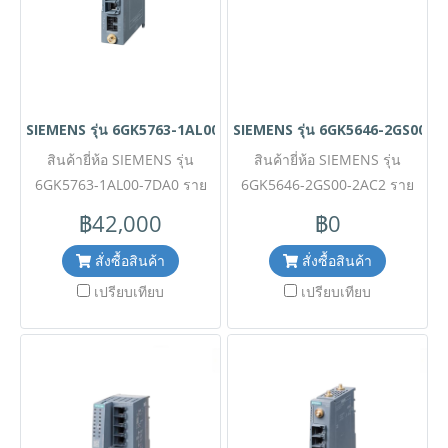
อากาศแบบ N-Connect 2 ช่อง
IP30 ทนทานต่ออุณหภูมิ -30 ถึง
ตัวเรือนมาตรฐาน IP65
+60 องศาเซลเซียส เหมาะ
แข็งแกร่งทนทานต่ออุณหภูมิ
สำหรับเชื่อมต่อเครื่องจักรหรือ
-30 ถึง +60 องศาเซลเซียส
อุปกรณ์เคลื่อนที่เข้าสู่ระบบ
เหมาะสำหรับการติดตั้ง
เครือข่ายไร้สาย ✅ ขอราคา
SIEMENS รุ่น 6GK5763-1AL00-7DA0
SIEMENS รุ่น 6GK5646-2GS00-2
ภายนอกตู้ควบคุมในสภาพ
พิเศษสำหรับงานโครงการ
แวดล้อมอุตสาหกรรมที่สมบุก
สินค้ายี่ห้อ SIEMENS รุ่น
ติดต่อ Mobile : 063-879-9917
สินค้ายี่ห้อ SIEMENS รุ่น
สมบัน ✅ ขอราคาพิเศษสำหรับ
6GK5763-1AL00-7DA0 ราย
Line ID @aimonline *ราคา
6GK5646-2GS00-2AC2 ราย
ละเอียดสินค้า อุปกรณ์กระจาย
งานโครงการติดต่อ Mobile :
สินค้าอาจจะมีการเปลี่ยนแปลง
ละเอียดสินค้า อุปกรณ์รักษา
฿42,000
฿0
สัญญาณเครือข่ายไร้สายระดับ
063-879-9917 Line ID
ความปลอดภัยเครือข่ายระดับ
โดยไม่แจ้งให้ทราบล่วงหน้า
@aimonline *ราคาสินค้าอาจ
อุตสาหกรรม (Industrial
กรุณาติดต่อฝ่ายขายเพื่ออัพเดท
อุตสาหกรรม (Industrial
สั่งซื้อสินค้า
สั่งซื้อสินค้า
จะมีการเปลี่ยนแปลงโดยไม่แจ้ง
Wireless LAN Access Point)
Security Appliance) จาก
ราคา
เปรียบเทียบ
เปรียบเทียบ
ให้ทราบล่วงหน้า กรุณาติดต่อ
จาก Siemens ตระกูล
Siemens ตระกูล SCALANCE
SCALANCE WAM763-1 รหัส
ฝ่ายขายเพื่ออัพเดทราคา
SC646-2C รหัส 6GK5646-
6GK5763-1AL00-7DA0 โดด
2GS00-2AC2 โดดเด่นด้วย
เด่นด้วยเทคโนโลยีการเชื่อมต่อ
ระบบ Firewall ประสิทธิภาพสูง
มาตรฐานล่าสุด IEEE
และรองรับการเชื่อมต่อ VPN
802.11ax (Wi-Fi 6) บนคลื่น
ได้สูงสุดถึง 200 Tunnels เพื่อ