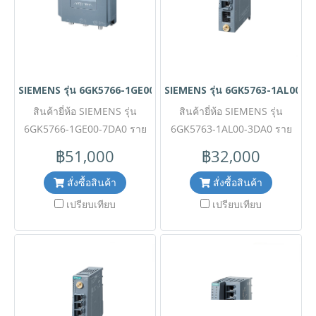
ปลอดภัยเครือข่ายที่ครบถ้วน
Gigabit และระบบความ
เหมาะสำหรับโครงการ IoT ขั้น
ปลอดภัยขั้นสูงด้วยฟังก์ชัน
สูง, ระบบ Smart City, การ
VPN, Firewall และ NAT ในตัว
เชื่อมต่อสำรองสำหรับธุรกิจ,
ทนทานต่อสภาพแวดล้อมสมบุก
และงานที่ต้องการความเร็วและ
สมบัน เหมาะสำหรับการติดตั้ง
SIEMENS รุ่น 6GK5766-1GE00-7DA0
SIEMENS รุ่น 6GK5763-1AL00-3
ความเสถียรของเครือข่ายระดับ
ภายนอกตู้ควบคุมเพื่อเชื่อมต่อ
สูงสุด ✅ ขอราคาพิเศษสำหรับ
สินค้ายี่ห้อ SIEMENS รุ่น
ระบบและเครื่องจักรอัตโนมัติ
สินค้ายี่ห้อ SIEMENS รุ่น
งานโครงการติดต่อ Mobile :
6GK5766-1GE00-7DA0 ราย
6GK5763-1AL00-3DA0 ราย
ระยะไกล ✅ ขอราคาพิเศษ
ละเอียดสินค้า อุปกรณ์กระจาย
063-879-9917 Line ID
สำหรับงานโครงการติดต่อ
ละเอียดสินค้า อุปกรณ์รับ
฿51,000
฿32,000
@aimonline *ราคาสินค้าอาจ
สัญญาณเครือข่ายไร้สายระดับ
สัญญาณเครือข่ายไร้สายระดับ
Mobile : 063-879-9917 Line
จะมีการเปลี่ยนแปลงโดยไม่แจ้ง
อุตสาหกรรม (IWLAN Access
อุตสาหกรรม (Client Module)
ID @aimonline *ราคาสินค้า
สั่งซื้อสินค้า
สั่งซื้อสินค้า
ให้ทราบล่วงหน้า กรุณาติดต่อ
Point) ตระกูล SCALANCE
อาจจะมีการเปลี่ยนแปลงโดยไม่
ตระกูล SCALANCE WUM763-
เปรียบเทียบ
เปรียบเทียบ
WAM766-1 รองรับเทคโนโลยี
ฝ่ายขายเพื่ออัพเดทราคา
1 รองรับเทคโนโลยี Wi-Fi 6
แจ้งให้ทราบล่วงหน้า กรุณา
Wi-Fi 6 (IEEE 802.11ax) คลื่น
ติดต่อฝ่ายขายเพื่ออัพเดทราคา
(IEEE 802.11ax) คลื่น 2.4/5
2.4/5 GHz ความเร็วสูงสุด
GHz ความเร็วสูงสุด 1,201
1,201 Mbps มาพร้อมพอร์ต
Mbps มาพร้อม 4 พอร์ต
เชื่อมต่อเครือข่ายแบบ M12
Gigabit RJ45 และจุดต่อเสา
ระดับ Gigabit และขั้วต่อเสา
อากาศ R-SMA 2 ช่อง ตัวเรือน