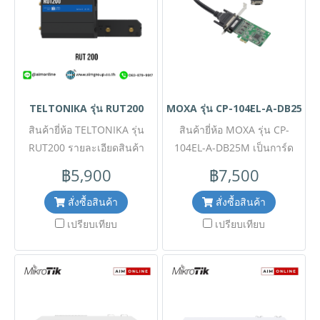
สต๊อกสินค้าก่อนสั่งซื้อ #SI
@aimonline ฝ่ายขายโทร:
063-879-9917 ( สินค้ายังไม่
รวมภาษีมูลค่าเพิ่ม, ค่าขนส่ง ,
สินค้าสั่งต่างประเทศราคาอาจ
มีการเปลี่ยนแปลงตามอัตรา
แลกเปลี่ยน โดยไม่แจ้งให้ทราบ
TELTONIKA รุ่น RUT200
MOXA รุ่น CP-104EL-A-DB25M
ล่วงหน้า) เช็คสต๊อกสินค้าก่อน
สินค้ายี่ห้อ TELTONIKA รุ่น
สินค้ายี่ห้อ MOXA รุ่น CP-
สั่งซื้อ
RUT200 รายละเอียดสินค้า
104EL-A-DB25M เป็นการ์ด
Industrial Cellular Router
ขยายพอร์ตอนุกรมแบบ Low
฿5,900
฿7,500
รุ่นกะทัดรัดยอดนิยม ที่มาพร้อม
Profile PCI Express (PCIe)
การเชื่อมต่อ 4G LTE และ Wi-Fi
สำหรับงานอุตสาหกรรม มา
สั่งซื้อสินค้า
สั่งซื้อสินค้า
ในตัว รองรับ 2 พอร์ต
พร้อม 4 พอร์ตอนุกรม RS-232
เปรียบเทียบ
เปรียบเทียบ
Ethernet และระบบจัดการ
พร้อมสายเคเบิลเชื่อมต่อแบบ
ระยะไกล (RMS) ออกแบบมา
DB25M รองรับการเชื่อมต่อ
เพื่อความคุ้มค่าและทนทาน
อุปกรณ์หลากหลาย อัตราการ
สำหรับงาน IoT และระบบ
รับส่งข้อมูลความเร็วสูงถึง
อัตโนมัติในทุกสภาพแวดล้อม
921.6 Kbps พร้อมวงจรป้องกัน