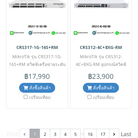
✅ ขอราคาพิเศษสำหรับงาน
สัญญาณรบกวนในตัว รองรับ
โครงการติดต่อฝ่ายขาย
ทั้งช่องเสียบมาตรฐาน
Mobile : 063-879-9917 Line
(Standard Profile) และช่อง
ID @aimonline
เสียบขนาดเล็ก (Low Profile)
ยืดหยุ่นทุกการติดตั้ง เหมาะ
สำหรับงานโครงการระบบ
CRS317-1G-16S+RM
CRS312-4C+8XG-RM
อัตโนมัติ งานควบคุมเครื่องจักร
MikroTik รุ่น CRS317-1G-
MikroTik รุ่น CRS312-
และระบบคอมพิวเตอร์
16S+RM สวิตช์เครือข่ายระดับ
อุตสาหกรรมระดับมืออาชีพ ✅
4C+8XG-RM อุปกรณ์สวิตช์
องค์กร ที่ออกแบบมาเพื่อการ
เครือข่ายระดับมืออาชีพ (Cloud
ขอราคาพิเศษสำหรับงาน
฿17,990
฿23,900
เชื่อมต่อความเร็วสูงระดับ 10
โครงการติดต่อ Mobile : 063-
Router Switch) โดดเด่นเรื่อง
Gigabit Ethernet (10GbE)
พอร์ตความเร็วสูงระดับ 10
879-9917 Line ID
สั่งซื้อสินค้า
สั่งซื้อสินค้า
โดยเฉพาะ เหมาะสำหรับการ
@aimonline *ราคาสินค้าอาจ
Gigabit (10G) ออกแบบมาเพื่อ
เปรียบเทียบ
เปรียบเทียบ
ใช้งานเป็น Core Switch หรือ
จะมีการเปลี่ยนแปลงโดยไม่แจ้ง
จัดการปริมาณข้อมูลขนาดใหญ่
สวิตช์หลักใน Data Center,
ให้ทราบล่วงหน้า กรุณาติดต่อ
ในศูนย์ข้อมูล (data center),
เครือข่ายขนาดใหญ่ หรือใน
สตูดิโอตัดต่อวิดีโอ, หรือสภาพ
ฝ่ายขายเพื่ออัพเดทราคา
สภาพแวดล้อมที่ต้องการ
แวดล้อมที่ต้องการความเร็ว
…
First
Last
ประสิทธิภาพสูงมาก ขอราคา
เครือข่ายสูงเป็นพิเศษ ขอราคา
1
2
3
4
5
16
17