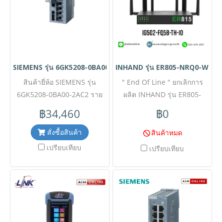
(IPsec, OpenVPN) และ
ความเร็ว 100/1000 Mbps
Firewall (Stateful
จำนวน 2 ช่อง โดดเด่นด้วย
Inspection) ในตัว ผสาน
มาตรฐานความปลอดภัยทาง
ฟังก์ชันจัดการเครือข่าย
ไซเบอร์ระดับสูงสุด IEC 62443-
อัจฉริยะอย่าง NAT/NAPT ✅
4-2 พร้อมรองรับฟังก์ชันจัดการ
SIEMENS รุ่น 6GK5208-0BA00-2AC2
INHAND รุ่น ER805-NRQ0-WLA
ขอราคาพิเศษสำหรับงาน
เครือข่ายขั้นสูงทั้ง RSTP,
โครงการติดต่อ Mobile : 063-
สินค้ายี่ห้อ SIEMENS รุ่น
" End Of Line " ยกเลิกการ
VLAN, PROFINET IO และ
6GK5208-0BA00-2AC2 ราย
879-9917 Line ID
ทำงานร่วมกับอุปกรณ์ที่รองรับ
ผลิต INHAND รุ่น ER805-
@aimonline *ราคาสินค้าอาจ
ละเอียดสินค้า สวิตช์เครือข่าย
NRQ0-WLAN-TH รายละเอียด
Ethernet/IP ✅ ขอราคาพิเศษ
฿34,460
฿0
จะมีการเปลี่ยนแปลงโดยไม่แจ้ง
อุตสาหกรรม (Manageable
สินค้า Cloud-Managed SD-
สำหรับงานโครงการติดต่อ
ให้ทราบล่วงหน้า กรุณาติดต่อ
Layer 2 IE Switch) มาพร้อม
WAN Edge Router รองรับ 5G
Mobile : 063-879-9917 Line
สั่งซื้อสินค้า
สินค้าหมด
พอร์ตเชื่อมต่อ RJ45 ความเร็ว
ฝ่ายขายเพื่ออัพเดทราคา
และ Wi-Fi 5 (Dual-band)
ID @aimonline
เปรียบเทียบ
เปรียบเทียบ
10/100 Mbps จำนวน 8 ช่อง
พร้อมพอร์ต Gigabit Ethernet
โดดเด่นด้วยมาตรฐานความ
ความเร็วสูง ติดตั้งง่ายแบบ
ปลอดภัยทางไซเบอร์ระดับสูง
Zero-Touch บริหารจัดการ
IEC 62443-4-2 พร้อมรองรับ
เครือข่ายผ่าน Cloud ได้จากทุก
ฟังก์ชันจัดการเครือข่ายขั้นสูง
ที่ พร้อมระบบความปลอดภัย
ทั้ง RSTP, VLAN, PROFINET IO
Enterprise-grade ✅ ขอราคา