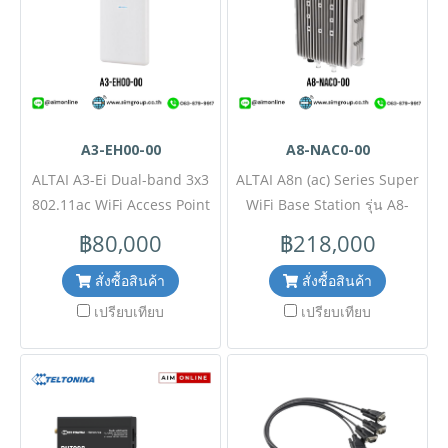
ล่วงหน้า) เช็คสต๊อกสินค้าก่อน
ล่วงหน้า) เช็คสต๊อกสินค้าก่อน
สั่งซื้อ #SI
สั่งซื้อ #SI
A3-EH00-00
A8-NAC0-00
ALTAI A3-Ei Dual-band 3x3
ALTAI A8n (ac) Series Super
802.11ac WiFi Access Point
WiFi Base Station รุ่น A8-
รุ่น A3-EH00-00 ขอราคาพิเศษ
NAC0-00 , 1 x A8n
฿80,000
฿218,000
สำหรับงานโครงการติดต่อฝ่าย
802.11a/b/g/n/ac AP
ขาย Line ID : @aimonline
hardware (PoE power) , 1 x
สั่งซื้อสินค้า
สั่งซื้อสินค้า
ฝ่ายขายโทร: 063-879-9917 (
802.11a/n/ac radio (2
เปรียบเทียบ
เปรียบเทียบ
สินค้ายังไม่รวมภาษีมูลค่าเพิ่ม,
external antenna ports) , 1 x
ค่าขนส่ง , สินค้าสั่งต่างประเทศ
base station mounting kit ,
ราคาอาจมีการเปลี่ยนแปลง
1 x Ethernet connector ขอ
ตามอัตราแลกเปลี่ยน โดยไม่
ราคาพิเศษสำหรับงานโครงการ
แจ้งให้ทราบล่วงหน้า) เช็ค
ติดต่อฝ่ายขาย Line ID :