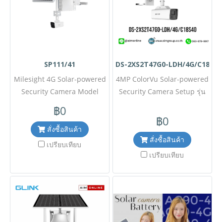
พร้อมเทคโนโลยี ColorVu ให้
ภาพสี 24 ชั่วโมงแม้ในสภาวะ
แสงน้อย เหมาะสำหรับงาน
โครงการเฝ้าระวังพื้นที่ห่างไกล
ไซต์งานก่อสร้าง หรือพื้นที่
SP111/41
DS-2XS2T47G0-LDH/4G/C18S40
เกษตรกรรม ✅ ขอราคาพิเศษ
Milesight 4G Solar-powered
สำหรับงานโครงการติดต่อ
4MP ColorVu Solar-powered
Mobile : 063-879-9917 Line
Security Camera Model
Security Camera Setup รุ่น
SP111/41ขอราคาพิเศษสำหรับ
ID @aimonline *ราคาสินค้า
DS-2XS2T47G0-
฿0
อาจจะมีการเปลี่ยนแปลงโดยไม่
งานโครงการ ติดต่อฝ่ายขาย
LDH/4G/C18S40 ขอราคา
฿0
แจ้งให้ทราบล่วงหน้า กรุณา
Line ID : @aimonline ฝ่าย
พิเศษสำหรับงานโครงการ
สั่งซื้อสินค้า
สั่งซื้อสินค้า
ติดต่อฝ่ายขายเพื่ออัพเดทราคา
ขายโทร: 063-879-9917 (
ติดต่อฝ่ายขาย Line ID :
เปรียบเทียบ
สินค้ายังไม่รวมภาษีมูลค่าเพิ่ม,
@aimonline ฝ่ายขายโทร:
เปรียบเทียบ
ค่าขนส่ง ) เช็คสต๊อกล่าสุด
063-879-9917สำนักงาน
สินค้าก่อนสั่งซื้อ ราคายังไม่รวม
กลาง:02-088-5290 ( สินค้ายัง
ค่าติดตั้ง #NP 24
ไม่รวมภาษีมูลค่าเพิ่ม, ค่าขนส่ง
, สินค้าสั่งต่างประเทศราคาอาจ
มีการเปลี่ยนแปลงตามอัตรา