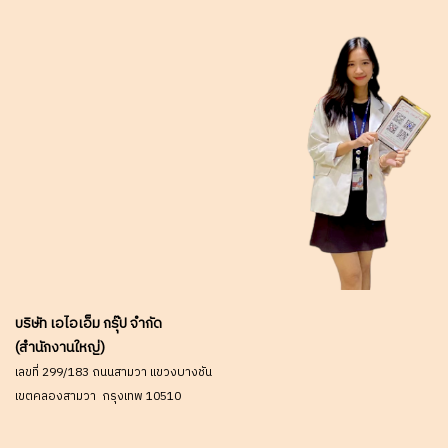
@aimonlineTel : 02-088-
5290 (สินค้ายังไม่รวมภาษี
มูลค่าเพิ่ม,ค่าขนส่ง ,ราคาอาจมี
การเปลี่ยนแปลงได้ โดยไม่แจ้ง
ให้ทราบล่วงหน้า)
บริษัท เอไอเอ็ม กรุ๊ป จำกัด
(สำนักงานใหญ่)
เลขที่ 299/183 ถนนสามวา แขวงบางชัน
เขตคลองสามวา กรุงเทพ 10510