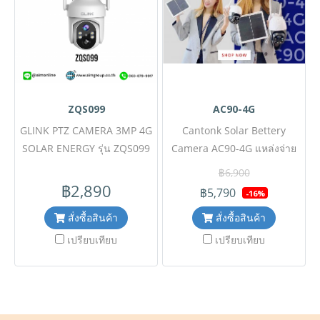
แลกเปลี่ยน โดยไม่แจ้งให้ทราบ
ล่วงหน้า) เช็คสต๊อกสินค้าก่อน
สั่งซื้อ #2407MP
ZQS099
AC90-4G
GLINK PTZ CAMERA 3MP 4G
Cantonk Solar Bettery
SOLAR ENERGY รุ่น ZQS099
Camera AC90-4G แหล่งจ่าย
ขอราคาพิเศษสำหรับงาน
ไฟเป็นแบบ Hybrid ใช้ได้ทั้ง
฿6,900
โครงการติดต่อฝ่ายขาย Line
พลังงานแสงอาทิตย์และเสียบ
฿2,890
฿5,790
-16%
ID : @aimonline ฝ่ายขายโทร:
Adapter เพื่อใช้งานกรณีไม่มี
สั่งซื้อสินค้า
สั่งซื้อสินค้า
063-879-9917 ( สินค้ายังไม่
แสงแดด สะดวกสบายกับใช้
รวมภาษีมูลค่าเพิ่ม, ค่าขนส่ง )
งานบนอินเตอร์เน็ตความเร็วสูง
เปรียบเทียบ
เปรียบเทียบ
เช็คสต๊อกล่าสุดสินค้าก่อนสั่งซื้อ
4G จาก Sim Card ขอราคา
#24019MP
พิเศษและสอบถามข้อมูลเพิ่ม
เติมติดต่อ Mobile : 063-879-
9917Line ID :