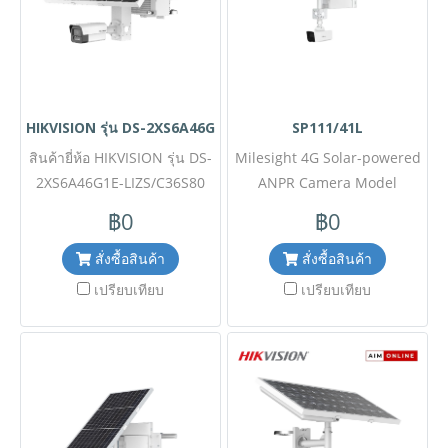
HIKVISION รุ่น DS-2XS6A46G1E-LIZS/C36S80
SP111/41L
สินค้ายี่ห้อ HIKVISION รุ่น DS-
Milesight 4G Solar-powered
2XS6A46G1E-LIZS/C36S80
ANPR Camera Model
เป็นกล้องโซล่าเซลล์ไร้สาย
SP111/41Lขอราคาพิเศษ
฿0
฿0
อัจฉริยะ (Solar-powered
สำหรับงานโครงการ ติดต่อฝ่าย
Security Camera) ที่ออกแบบ
ขาย Line ID : @aimonline
สั่งซื้อสินค้า
สั่งซื้อสินค้า
มาเพื่อการเฝ้าระวังในพื้นที่ที่
ฝ่ายขายโทร: 063-879-9917 (
เปรียบเทียบ
เปรียบเทียบ
ไม่มีไฟฟ้าและอินเทอร์เน็ตเข้า
สินค้ายังไม่รวมภาษีมูลค่าเพิ่ม,
ถึง มาพร้อมระบบพลังงานแสง
ค่าขนส่ง ) เช็คสต๊อกล่าสุด
อาทิตย์และแบตเตอรี่ในตัว
สินค้าก่อนสั่งซื้อ ราคายังไม่รวม
รองรับการเชื่อมต่อ 4G ช่วยให้
ค่าติดตั้ง #NP 24
สามารถส่งภาพและข้อมูลได้
อย่างต่อเนื่อง มีความละเอียดสูง