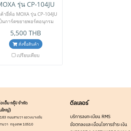
OXA รุ่น CP-104JU
ครงการติดต่อ Mobile : 063-
หนัก งานโครงการระบ
9-9917 Line ID @aimonline
อัตโนมัติ และระบบควบค
นค้ายี่ห้อ MOXA รุ่น CP-104JU
*ราคาสินค้าอาจจะมีการ
ระดับมืออาชีพ ✅ ขอราคาพ
ป็นการ์ดขยายพอร์ตอนุกรม
ลี่ยนแปลงโดยไม่แจ้งให้ทราบ
สำหรับงานโครงการติดต
ุตสาหกรรมแบบ Universal
5,500 THB
่วงหน้า กรุณาติดต่อฝ่ายขาย
Mobile : 063-879-9917 Li
CI รองรับทั้งแรงดันไฟ 3.3V
เพื่ออัพเดทราคา
@aimonline *ราคาสินค้
และ 5V มาพร้อม 4 พอร์ต
สั่งซื้อสินค้า
จะมีการเปลี่ยนแปลงโดยไม่
อนุกรม RS-232 รองรับการ
เปรียบเทียบ
ให้ทราบล่วงหน้า กรุณาติ
เชื่อมต่ออุปกรณ์หลากหลาย
ฝ่ายขายเพื่ออัพเดทราค
ระเภท อัตราการรับส่งข้อมูล
ความเร็วสูงถึง 921.6 Kbps
พร้อมวงจรป้องกันสัญญาณ
กวนในตัว รองรับระบบปฏิบัติ
ารหลากหลาย ติดตั้งและใช้
นง่าย เสถียรภาพเยี่ยม เหมาะ
ดีลเลอร์
ไอเอ็ม กรุ๊ป จำกัด
สำหรับงานโครงการระบบ
นใหญ่)
ตโนมัติ งานควบคุมเครื่องจักร
บริการลงทะเบียน RMS
9/183 ถนนสามวา แขวงบางชัน
และระบบคอมพิวเตอร์
ข้อตกลงและเงื่อนไขการชำระเงิน
ามวา กรุงเทพ 10510