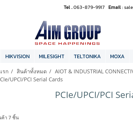
Tel .
063-879-9917
Email
: sa
HIKVISION
MILESIGHT
TELTONIKA
MOXA
แรก
สินค้าทั้งหมด
AIOT & INDUSTRIAL CONNECTI
CIe/UPCI/PCI Serial Cards
PCIe/UPCI/PCI Seri
ค้า 7 ชิ้น