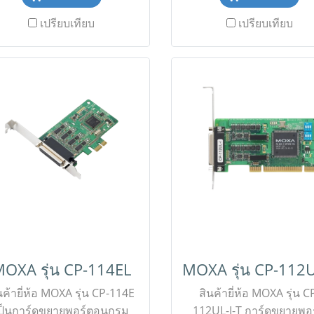
ห้คุณเลือกใช้งานได้ทั้ง RS-
Universal PCI Serial Boa
เปรียบเทียบ
เปรียบเทียบ
2/422/485 ผ่านซอฟต์แวร์ได้
จาก MOXA ดีไซน์แบบ L
่างอิสระ มาพร้อมชิปประมวล
Profile ที่รองรับการติดตั้
ลข้อมูล 128-byte FIFO และ
คอมพิวเตอร์ขนาดกะทัดรั
ามเร็วสูงสุด 921.6 kbps เพื่อ
ขอราคาพิเศษสำหรับง
ารรับส่งข้อมูลที่ลื่นไหลและ
โครงการติดต่อ Mobile : 
ถียรที่สุดสำหรับระบบควบคุม
879-9917 Line ID @aimon
ครื่องจักรอุตสาหกรรม ✅ ขอ
คาพิเศษสำหรับงานโครงการ
ิดต่อฝ่ายขาย Mobile : 063-
9-9917 Line ID @aimonline
OXA รุ่น CP-114EL
นค้ายี่ห้อ MOXA รุ่น CP-114E
สินค้ายี่ห้อ MOXA รุ่น C
ป็นการ์ดขยายพอร์ตอนุกรม
112UL-I-T การ์ดขยายพอ