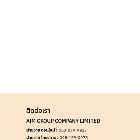
บ
สำหรับงานโครงการระบบ
ุม
อัตโนมัติ งานควบคุมเครื่องจักร
ิเศษ
และระบบคอมพิวเตอร์
่อ
อุตสาหกรรมระดับมืออาชีพ ✅
ne ID
ขอราคาพิเศษสำหรับงาน
าอาจ
โครงการติดต่อ Mobile : 063-
แจ้ง
879-9917 Line ID @aimonline
ดต่อ
*ราคาสินค้าอาจจะมีการ
า
เปลี่ยนแปลงโดยไม่แจ้งให้ทราบ
ล่วงหน้า กรุณาติดต่อฝ่ายขาย
เพื่ออัพเดทราคา
ติดต่อเรา
AIM GROUP COMPANY LIMITED
ฝ่ายขาย ออนไลน์ :
063-879-9917
ฝ่ายขาย โครงการ :
098-159-0978