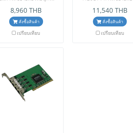
แบบ PCI Express (PCIe)
อนุกรม Universal PCI Ser
8,960 THB
11,540 THB
ความเร็วสูงสำหรับงาน
Card แบบ 2 พอร์ตMOXA ร
ตสาหกรรม มาพร้อม 4 พอร์ต
CP-112UL-I-T เป็นการ์ดข
สั่งซื้อสินค้า
สั่งซื้อสินค้า
อนุกรม (RS-232/422/485)
พอร์ตอนุกรมอุตสาหกรร
เปรียบเทียบ
เปรียบเทียบ
รองรับการเชื่อมต่ออุปกรณ์
Universal PCI รองรับทั้งแ
ลากหลายประเภท อัตราการ
ไฟ 3.3V และ 5V มาพร้อ
รับส่งข้อมูลสูงสุดถึง 921.6
พอร์ตอนุกรม (RS-
Kbps พร้อมวงจรป้องกัน
232/422/485) และติดตั้ง
ญญาณรบกวนในตัว รองรับทั้ง
แยกสัญญาณไฟฟ้า (Isolat
องเสียบมาตรฐาน (Standard
Protection) ป้องกันความ
ofile) และช่องเสียบขนาดเล็ก
หายจากไฟกระชาก อัตรา
ow Profile) ยืดหยุ่นทุกการติด
รับส่งข้อมูลความเร็วสูงถ
ตั้ง ออกแบบมาให้มีความ
921.6 Kbps พร้อมวงจรป้อ
ทนทานสูง เสถียรภาพเยี่ยม
สัญญาณรบกวนในตัว ออ
เหมาะสำหรับงานโครงการ
มาให้ทนทานเป็นพิเศษ รอ
ระบบอัตโนมัติและงาน
ช่วงอุณหภูมิการทำงานกว
ุตสาหกรรมระดับมืออาชีพ ✅
พิเศษ (Wide Temperatu
ขอราคาพิเศษสำหรับงาน
เหมาะสำหรับงานอุตสาห