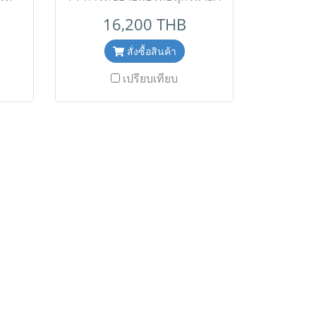
ial
Serial Card แบบ 4 พอร์ต พร้อม
16,200 THB
ุ่น
ระบบแยกสัญญาณไฟฟ้าและ
ยาย
รองรับอุณหภูมิกว้างพิเศษ เป็น
สั่งซื้อสินค้า
มแบบ
การ์ดขยายพอร์ตอนุกรม
เปรียบเทียบ
รงดัน
อุตสาหกรรมแบบ ISA Board
ม 2
ความเร็วสูง มาพร้อม 4 พอร์ต
อนุกรม RS-232 รองรับการ
ระบบ
เชื่อมต่ออุปกรณ์หลากหลาย ติด
ion
ตั้งระบบแยกสัญญาณไฟฟ้า (2
เสีย
KV Optical Isolation
การ
Protection) ป้องกันความเสีย
ึง
หายจากไฟกระชากและ
งกัน
สัญญาณรบกวน ออกแบบมาให้
กแบบ
ทนทานเป็นพิเศษ รองรับช่วง
งรับ
อุณหภูมิการทำงานกว้างพิเศษ
้าง
(Wide Temperature) เหมาะ
re)
สำหรับสภาพแวดล้อมทาง
กรรม
อุตสาหกรรมที่หนักหน่วง เหมาะ