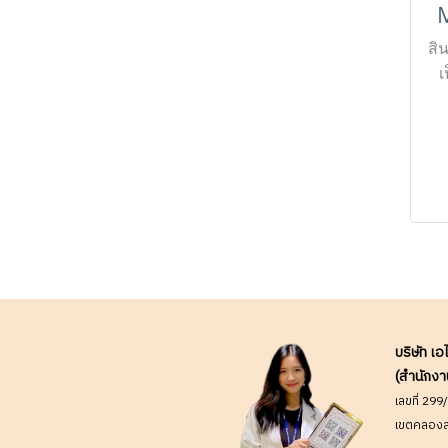
M
โ
87
สิ
เ
เป
อ
ล
P
ป
รบ
ก
งา
บริษัท เอ
(สำนักงา
อั
เลขที่ 29
เขตคลองส