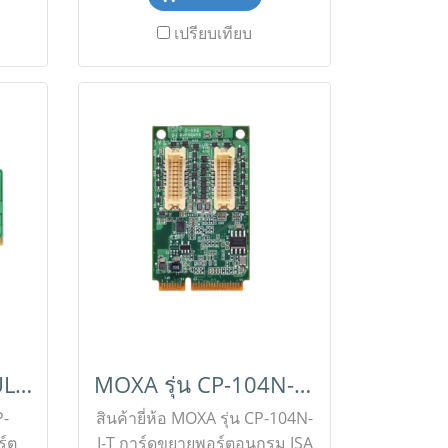
rd)
232/422/485) รองรับการเชื่อม
เปรียบเทียบ
ow
ต่ออุปกรณ์หลากหลาย อัตรา
งใน
การรับส่งข้อมูลความเร็วสูงถึง
ด ✅
921.6 Kbps พร้อมระบบควบคุม
าน
การไหลของข้อมูลในตัว
063-
ออกแบบมาให้ทนทานเป็นพิเศษ
line
รองรับช่วงอุณหภูมิการทำงาน
กว้าง (Wide Temperature)
เหมาะสำหรับงานอุตสาหกรรม
งานโครงการระบบอัตโนมัติ
และระบบควบคุมระดับมืออาชีพ
✅ ขอราคาพิเศษสำหรับงาน
โครงการติดต่อ Mobile : 063-
879-9917 Line ID @aimonline
*ราคาสินค้าอาจจะมีการ
MOXA รุ่น CP-112UL-I-T
MOXA รุ่น CP-104N-I-T
เปลี่ยนแปลงโดยไม่แจ้งให้ทราบ
ล่วงหน้า กรุณาติดต่อฝ่ายขาย
P-
สินค้ายี่ห้อ MOXA รุ่น CP-104N-
เพื่ออัพเดทราคา
ร์ต
I-T การ์ดขยายพอร์ตอนุกรม ISA