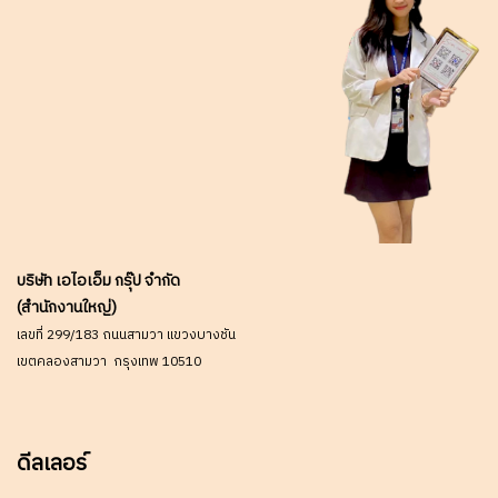
บริษัท เอไอเอ็ม กรุ๊ป จำกัด
(สำนักงานใหญ่)
เลขที่ 299/183 ถนนสามวา แขวงบางชัน
เขตคลองสามวา กรุงเทพ 10510
ดีลเลอร์