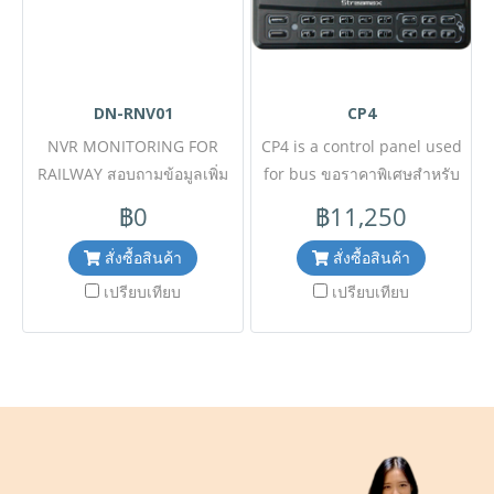
DN-RNV01
CP4
NVR MONITORING FOR
CP4 is a control panel used
RAILWAY สอบถามข้อมูลเพิ่ม
for bus ขอราคาพิเศษสำหรับ
เติมติดต่อ Line ID :
งานโครงการติดต่อฝ่ายขาย
฿0
฿11,250
@aimonline Tel : 02-088-
Line ID : @aimonline ฝ่าย
5290 Mobile : 063-879-9917
ขายโทร: 063-879-9917 (
สั่งซื้อสินค้า
สั่งซื้อสินค้า
Facebook : aimgrouponline
สินค้ายังไม่รวมภาษีมูลค่าเพิ่ม,
เปรียบเทียบ
เปรียบเทียบ
***( สินค้ายังไม่รวมภาษีมูลค่า
ค่าขนส่ง , สินค้าสั่งต่างประเทศ
เพิ่ม,ค่าขนส่ง ,ราคาอาจมีการ
ราคาอาจมีการเปลี่ยนแปลง
เปลี่ยนแปลงได้ โดยไม่แจ้งให้
ตามอัตราแลกเปลี่ยน โดยไม่
ทราบล่วงหน้า) เช็คสต๊อกสินค้า
แจ้งให้ทราบล่วงหน้า) เช็ค
ก่อนสั่งซื้อ Line ID :
สต๊อกสินค้าก่อนสั่งซื้อ
@aimonline