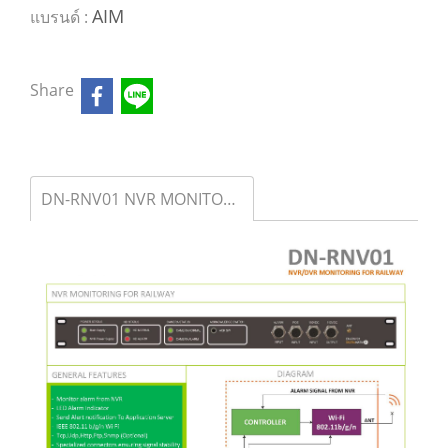
AIM
แบรนด์ :
Share
DN-RNV01 NVR MONITORING FOR RAILWAY