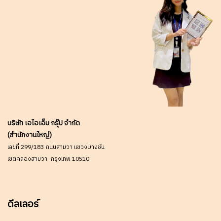
บริษัท เอไอเอ็ม กรุ๊ป จำกัด
(สำนักงานใหญ่)
เลขที่ 299/183 ถนนสามวา แขวงบางชัน
เขตคลองสามวา กรุงเทพ 10510
ดีลเลอร์