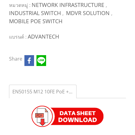
NETWORK INFRASTRUCTURE
หมวดหมู่ :
,
INDUSTRIAL SWITCH
MDVR SOLUTION
,
,
MOBILE POE SWITCH
ADVANTECH
แบรนด์ :
Share
EN50155 M12 10FE PoE + 2G Managed SW รุ่น EKI-9510E-2GMPH-AE