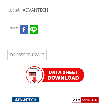
ADVANTECH
แบรนด์ :
Share
DS-085SGB-U2A1E