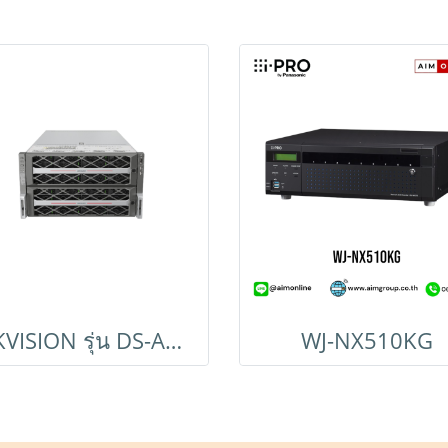
HIKVISION รุ่น DS-A80648SI
WJ-NX510KG