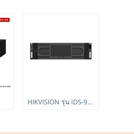
HIKVISION รุ่น iDS-96128NXI-I16/AI