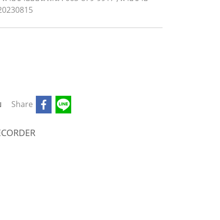
20230815
บ
Share
ECORDER