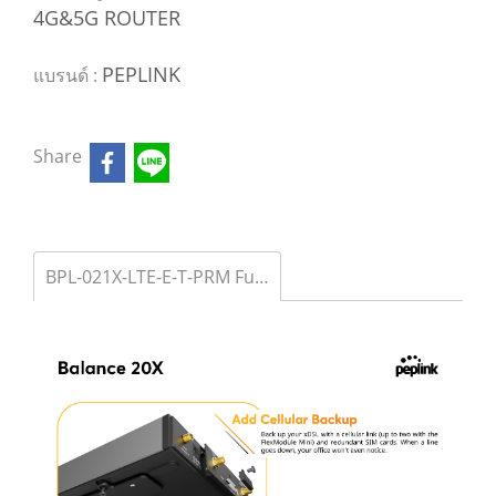
4G&5G ROUTER
PEPLINK
แบรนด์ :
Share
BPL-021X-LTE-E-T-PRM Futureproof Gigabit Dual WAN Router