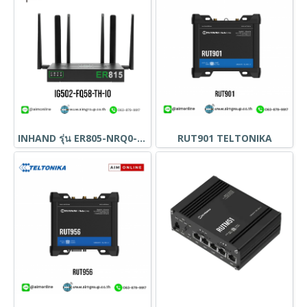
INHAND รุ่น ER805-NRQ0-WLAN-TH
RUT901 TELTONIKA