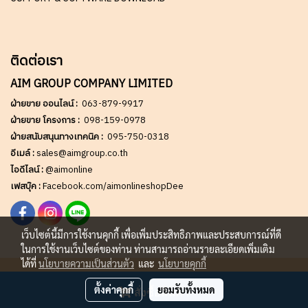
ติดต่อเรา
AIM GROUP COMPANY LIMITED
ฝ่ายขาย ออนไลน์ :
063-879-9917
ฝ่ายขาย โครงการ :
098-159-0978
ฝ่ายสนับสนุนทางเทคนิค :
095-750-0318
อีเมล์ :
sales@aimgroup.co.th
ไอดีไลน์ :
@aimonline
เฟสบุ๊ค :
Facebook.com/aimonlineshopDee
เว็บไซต์นี้มีการใช้งานคุกกี้ เพื่อเพิ่มประสิทธิภาพและประสบการณ์ที่ดี
ในการใช้งานเว็บไซต์ของท่าน ท่านสามารถอ่านรายละเอียดเพิ่มเติม
ได้ที่
นโยบายความเป็นส่วนตัว
และ
นโยบายคุกกี้
Copy right by AIM GROUP Co.,LTD
ตั้งค่าคุกกี้
ยอมรับทั้งหมด
สั่งซื้อสินค้า
ผู้เข้าชมวันนี้
1,176