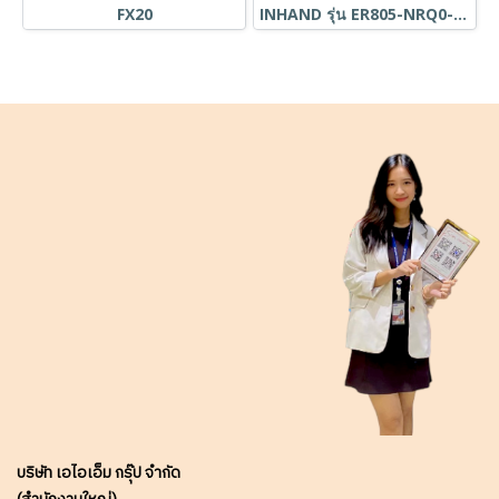
FX20
INHAND รุ่น ER805-NRQ0-WLAN-TH
บริษัท เอไอเอ็ม กรุ๊ป จำกัด