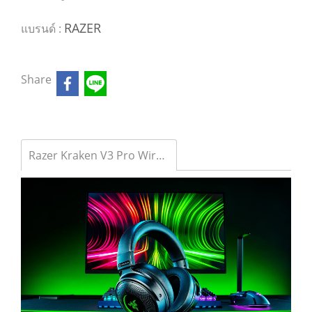
RAZER
แบรนด์ :
Share
Razer Kraken V3 Pro Wireless Gaming Headset รุ่น HT-KRAKEN-V3-PRO-2Y