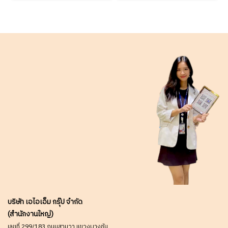
บริษัท เอไอเอ็ม กรุ๊ป จำกัด
(สำนักงานใหญ่)
เลขที่ 299/183 ถนนสามวา แขวงบางชัน