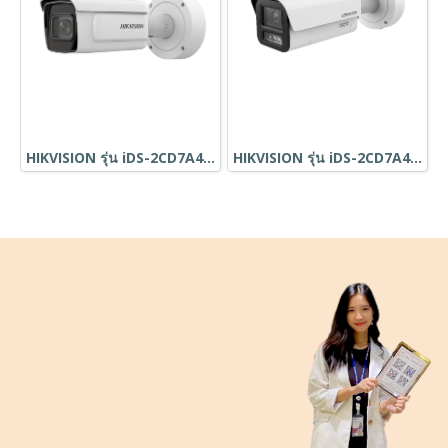
HIKVISION รุ่น iDS-2CD7A46G0-IZHS
HIKVISION รุ่น iDS-2CD7A46G2/V-XZHS(Y)