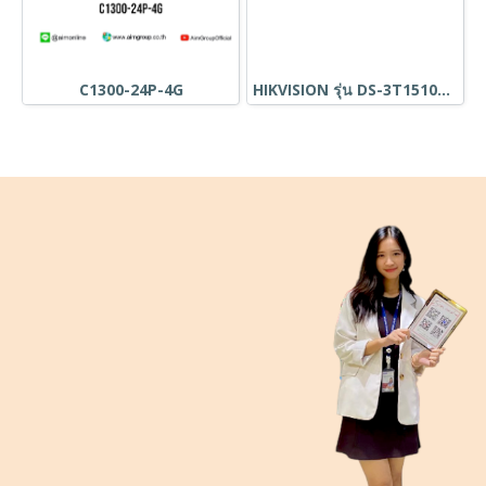
C1300-24P-4G
HIKVISION รุ่น DS-3T1510P-SI-FLT