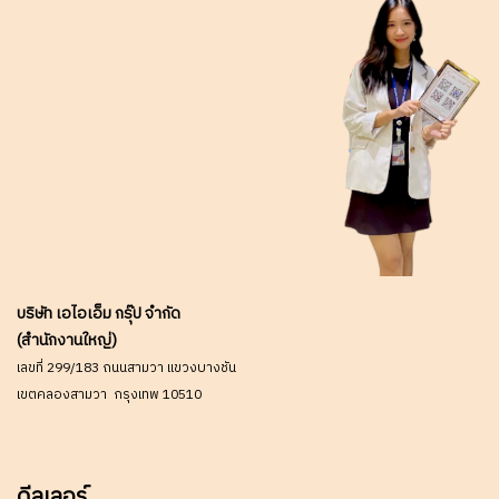
บริษัท เอไอเอ็ม กรุ๊ป จำกัด
(สำนักงานใหญ่)
เลขที่ 299/183 ถนนสามวา แขวงบางชัน
เขตคลองสามวา กรุงเทพ 10510
ดีลเลอร์