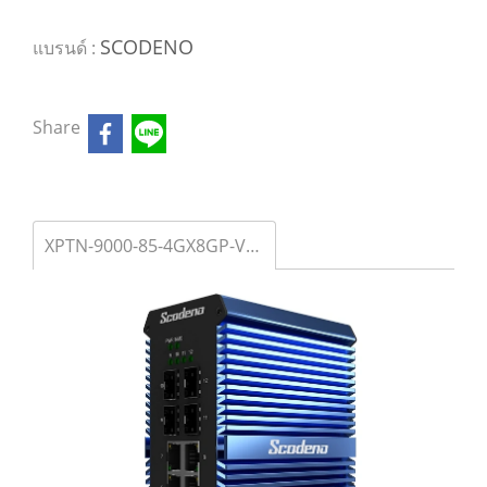
SCODENO
แบรนด์ :
Share
XPTN-9000-85-4GX8GP-VX Managed Industrial PoE Switches