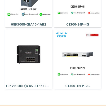
6GK5008-0BA10-1AB2
C1300-24P-4G
HIKVISION รุ่น DS-3T1510P-SI-FLT
C1300-16FP-2G