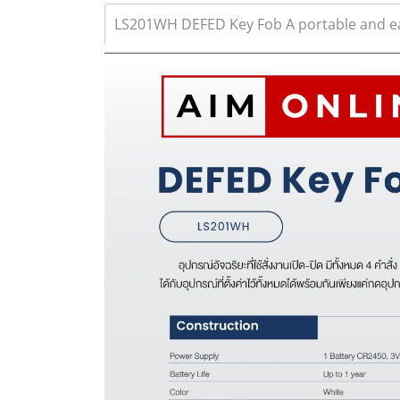
LS201WH DEFED Key Fob A portable and eas