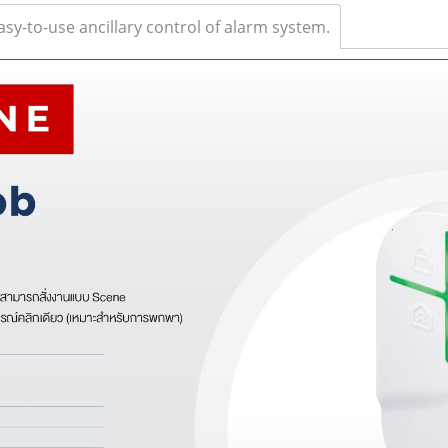
y-to-use ancillary control of alarm system.