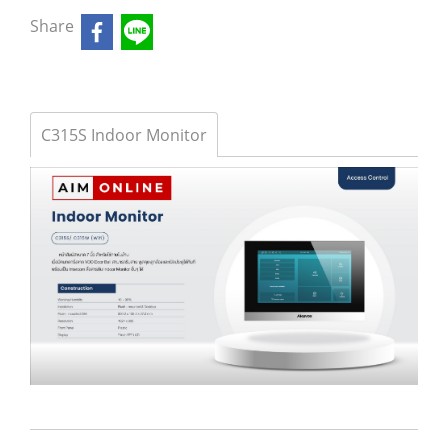
Share
C315S Indoor Monitor