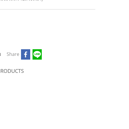
บ
Share
 PRODUCTS