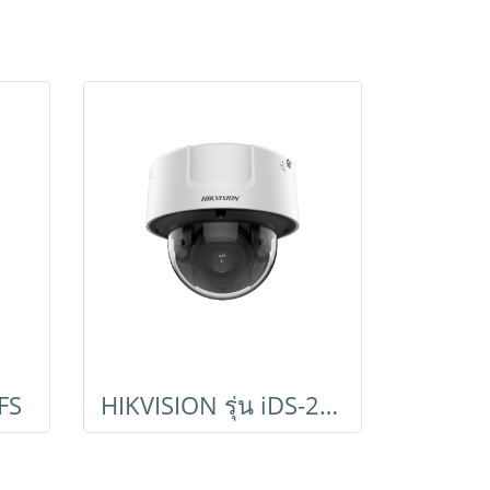
FS
HIKVISION รุ่น iDS-2CD7146G0-IZS