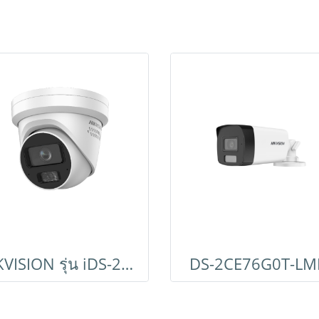
HIKVISION รุ่น iDS-2CD5347G2/V-XS
DS-2CE76G0T-LM