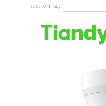
TC-C32XN Tiandy