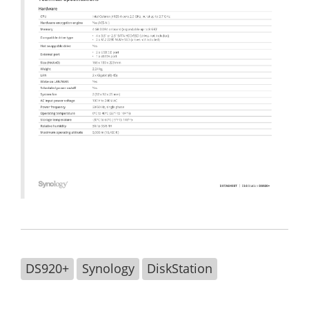
DS920+
Synology
DiskStation