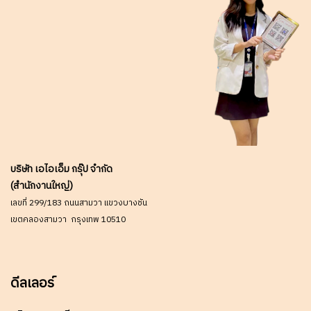
บริษัท เอไอเอ็ม กรุ๊ป จำกัด
(สำนักงานใหญ่)
เลขที่ 299/183 ถนนสามวา แขวงบางชัน
เขตคลองสามวา กรุงเทพ 10510
ดีลเลอร์