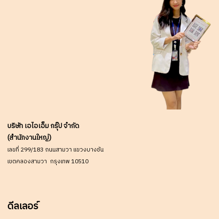
บริษัท เอไอเอ็ม กรุ๊ป จำกัด
(สำนักงานใหญ่)
เลขที่ 299/183 ถนนสามวา แขวงบางชัน
เขตคลองสามวา กรุงเทพ 10510
ดีลเลอร์