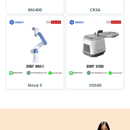
MG400
CR3A
Nova 5
VX500