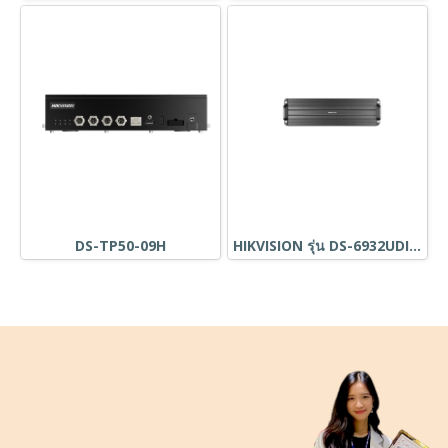
DS-TP50-09H
HIKVISION รุ่น DS-6932UDI-U