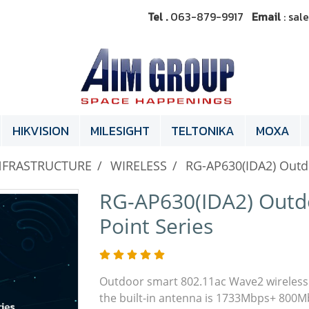
Tel .
063-879-9917
Email
: sa
HIKVISION
MILESIGHT
TELTONIKA
MOXA
NFRASTRUCTURE
WIRELESS
RG-AP630(IDA2) Outdo
RG-AP630(IDA2) Outdo
Point Series
Outdoor smart 802.11ac Wave2 wireless 
the built-in antenna is 1733Mbps+ 800Mbp