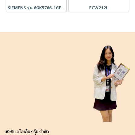
SIEMENS รุ่น 6GK5766-1GE00-7DA0
ECW212L
บริษัท เอไอเอ็ม กรุ๊ป จำกัด