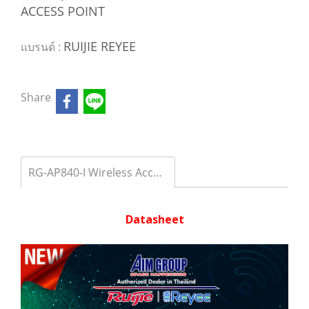
ACCESS POINT
RUIJIE REYEE
แบรนด์ :
Share
RG-AP840-I Wireless Access Point AX 4x4 MIMO, 5.2Gbps,3 Port Gigabit
Datasheet