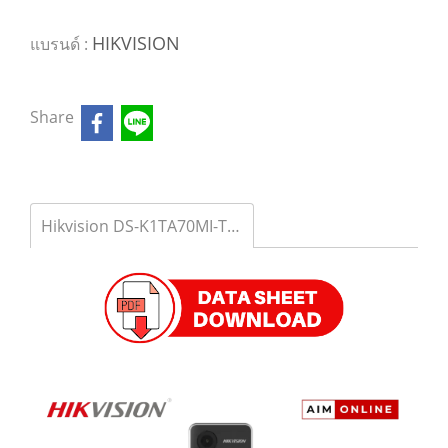
HIKVISION
แบรนด์ :
Share
Hikvision DS-K1TA70MI-T เครื่องสแกนใบหน้าพร้อมวัดอุณหภูมิ รุ่น DS-K1TA70MI-T