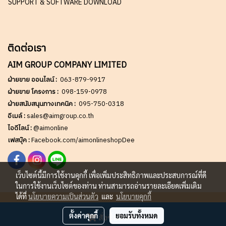
SUPPORT & SOFTWARE DOWNLOAD
ติดต่อเรา
AIM GROUP COMPANY LIMITED
ฝ่ายขาย ออนไลน์ :
063-879-9917
ฝ่ายขาย โครงการ :
098-159-0978
ฝ่ายสนับสนุนทางเทคนิค :
095-750-0318
อีเมล์ :
sales@aimgroup.co.th
ไอดีไลน์ :
@aimonline
เฟสบุ๊ค :
Facebook.com/aimonlineshopDee
เว็บไซต์นี้มีการใช้งานคุกกี้ เพื่อเพิ่มประสิทธิภาพและประสบการณ์ที่ดี
ในการใช้งานเว็บไซต์ของท่าน ท่านสามารถอ่านรายละเอียดเพิ่มเติม
ได้ที่
นโยบายความเป็นส่วนตัว
และ
นโยบายคุกกี้
Copy right by AIM GROUP Co.,LTD
ตั้งค่าคุกกี้
ยอมรับทั้งหมด
สั่งซื้อสินค้า
ผู้เข้าชมวันนี้
2,259