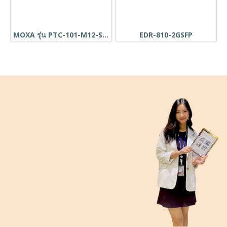
MOXA รุ่น PTC-101-M12-S-SC-LV-CT-T
EDR-810-2GSFP