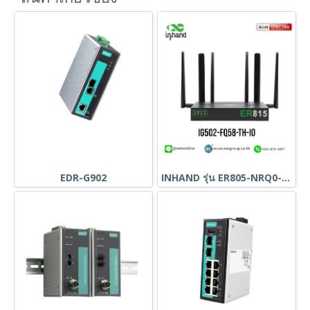
EDR-G902
INHAND รุ่น ER805-NRQ0-WLAN-TH