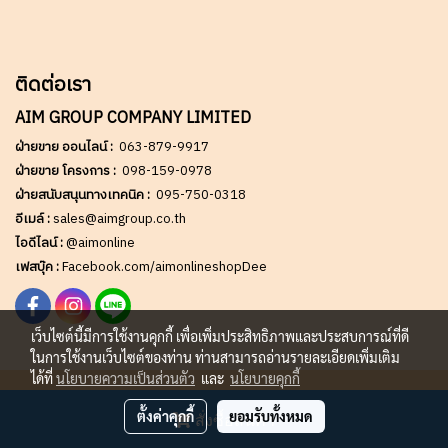
ติดต่อเรา
AIM GROUP COMPANY LIMITED
ฝ่ายขาย ออนไลน์ :
063-879-9917
ฝ่ายขาย โครงการ :
098-159-0978
ฝ่ายสนับสนุนทางเทคนิค :
095-750-0318
อีเมล์ :
sales@aimgroup.co.th
ไอดีไลน์ :
@aimonline
เฟสบุ๊ค :
Facebook.com/aimonlineshopDee
เว็บไซต์นี้มีการใช้งานคุกกี้ เพื่อเพิ่มประสิทธิภาพและประสบการณ์ที่ดี
ในการใช้งานเว็บไซต์ของท่าน ท่านสามารถอ่านรายละเอียดเพิ่มเติม
ได้ที่
นโยบายความเป็นส่วนตัว
และ
นโยบายคุกกี้
Copy right by AIM GROUP Co.,LTD
ตั้งค่าคุกกี้
ยอมรับทั้งหมด
สั่งซื้อสินค้า
ผู้เข้าชมวันนี้
3,339