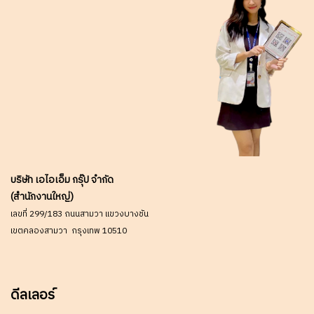
บริษัท เอไอเอ็ม กรุ๊ป จำกัด
(สำนักงานใหญ่)
เลขที่ 299/183 ถนนสามวา แขวงบางชัน
เขตคลองสามวา กรุงเทพ 10510
ดีลเลอร์