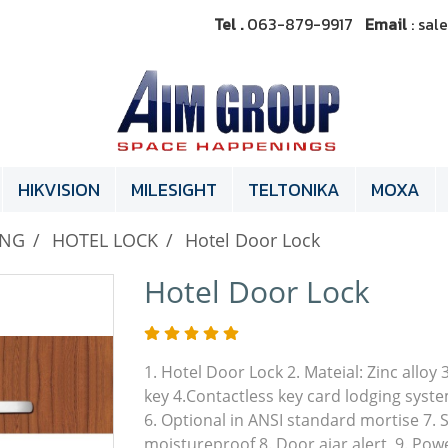
Tel .
063-879-9917
Email
: sa
HIKVISION
MILESIGHT
TELTONIKA
MOXA
ING
HOTEL LOCK
Hotel Door Lock
Hotel Door Lock
1. Hotel Door Lock 2. Mateial: Zinc allo
key 4.Contactless key card lodging syste
6. Optional in ANSI standard mortise 7.
moistureproof 8. Door ajar alert, 9. Pow