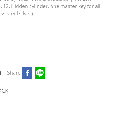
. 12. Hidden cylinder, one master key for all
ss steel silver)
บ
Share
OCK