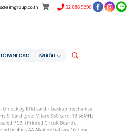
les@aimgroup.co.th
02 088 5290
DOWNLOAD
เพิ่มเติม
y 3. Unlock by RFid card + backup mechanical
ms 5. Card type: Mifare S50 card, 13.56MHz
 Sealed PCB（Printed Circuit Board),
ered by 4pcs AA Alkaline battery 10. Low