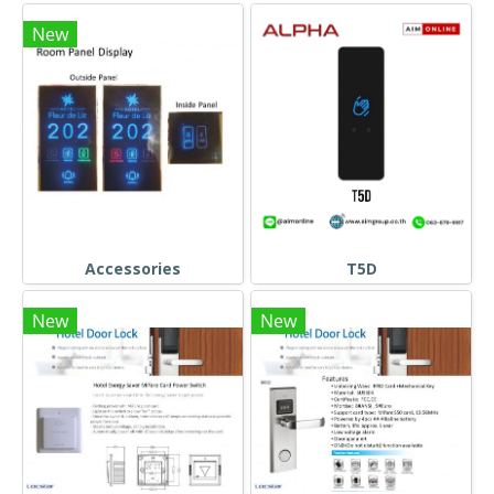
New
Accessories
T5D
New
New