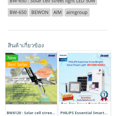
BW-650 : Solar cell street light LED 50W
BW-650
BEWON
AIM
aimgroup
สินค้าเกี่ยวข้อง
New
Best Seller
BW6120 : Solar cell street light LED 120W
PHILIPS Essential SmartBright Solar Flood Light BVC080 600lm