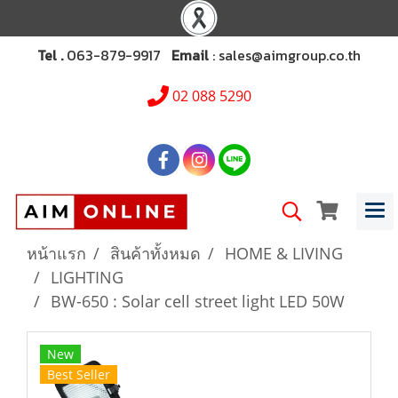
Tel .
063-879-9917
Email
: sales@aimgroup.co.th
02 088 5290
หน้าแรก
สินค้าทั้งหมด
HOME & LIVING
LIGHTING
BW-650 : Solar cell street light LED 50W
New
Best Seller