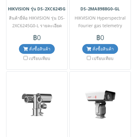
Mobile : 063-879-9917 Line
โรงงานอุตสาหกรรมหนัก ✅ ขอ
HIKVISION รุ่น DS-2XC6245G0-L
DS-2MA8988G0-GL
ID @aimonline
ราคาพิเศษสำหรับงานโครงการ
สินค้ายี่ห้อ HIKVISION รุ่น DS-
ติดต่อ Mobile : 063-879-9917
HIKVISION Hyperspectral
2XC6245G0-L รายละเอียด
Fourier gas telemetry
Line ID @aimonline
สินค้า กล้องวงจรปิดเครือข่าย
imaging Explosion-proof
฿0
฿0
ใต้น้ำ (Underwater Network
Camera Model: DS-
Camera) ความละเอียด 4 ล้าน
2MA8988G0-GL ขอราคาพิเศษ
สั่งซื้อสินค้า
สั่งซื้อสินค้า
พิกเซล ที่มาพร้อมโครงสร้างส
สำหรับงานโครงการติดต่อฝ่าย
เปรียบเทียบ
เปรียบเทียบ
แตนเลส 316L แข็งแกร่ง
ขาย Line ID : @aimonline
ทนทานต่อการกัดกร่อนและแรง
ฝ่ายขายโทร: 063-879-9917 (
ดันน้ำได้ลึกถึง 50 เมตร (IP68)
สินค้ายังไม่รวมภาษีมูลค่าเพิ่ม,
ผสานเทคโนโลยี DarkFighter
ค่าขนส่ง , สินค้าสั่งต่างประเทศ
และไฟ White Light ในตัวเพื่อ
ราคาอาจมีการเปลี่ยนแปลง
การบันทึกภาพที่คมชัดในสภาพ
ตามอัตราแลกเปลี่ยน โดยไม่
ใต้น้ำที่แสงน้อย เหมาะสำหรับ
แจ้งให้ทราบล่วงหน้า) เช็ค
งานตรวจสอบระบบชลประทาน
สต๊อกสินค้าก่อนสั่งซื้อ
บ่อเลี้ยงสัตว์น้ำ และงาน
วิศวกรรมทางทะเล ✅ ขอราคา