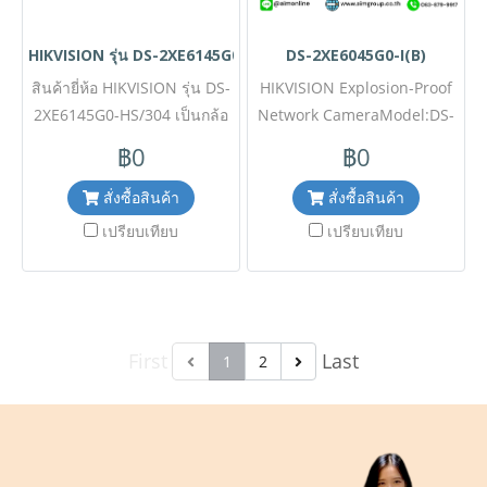
HIKVISION รุ่น DS-2XE6145G0-HS/304
DS-2XE6045G0-I(B)
สินค้ายี่ห้อ HIKVISION รุ่น DS-
HIKVISION Explosion-Proof
2XE6145G0-HS/304 เป็นกล้อ
Network CameraModel:DS-
งวงจรปิดแบบ Explosion-
2XE6045G0-I(B)ขอราคาพิเศษ
฿0
฿0
Proof ความละเอียด 4 MP ที่
สำหรับงานโครงการ ติดต่อฝ่าย
ออกแบบมาเพื่อการใช้งานใน
ขาย Line ID : @aimonline
สั่งซื้อสินค้า
สั่งซื้อสินค้า
สภาพแวดล้อมที่เสี่ยงต่อการ
ฝ่ายขายโทร: 063-879-9917 (
เปรียบเทียบ
เปรียบเทียบ
ระเบิดโดยเฉพาะ ตัวกล้องผลิต
สินค้ายังไม่รวมภาษีมูลค่าเพิ่ม,
จากสแตนเลสสตีลเกรด 304
ค่าขนส่ง ) เช็คสต๊อกล่าสุด
(Stainless Steel) ที่ทนทานต่อ
สินค้าก่อนสั่งซื้อ ราคายังไม่รวม
การกัดกร่อนสูง มาพร้อม
ค่าติดตั้ง #NP24
First
Last
เทคโนโลยีอัจฉริยะที่ช่วย
1
2
วิเคราะห์ภาพได้อย่างแม่นยำ
ได้รับมาตรฐานระดับสากล
สำหรับพื้นที่อันตราย เหมาะ
สำหรับอุตสาหกรรมปิโตรเคมี