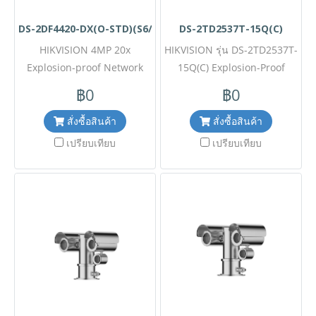
DS-2DF4420-DX(O-STD)(S6/316L)(C)
DS-2TD2537T-15Q(C)
HIKVISION 4MP 20x
HIKVISION รุ่น DS-2TD2537T-
Explosion-proof Network
15Q(C) Explosion-Proof
Speed Dome Model : DS-
Optical & Thermal Network
฿0
฿0
2DF4420-DX(O-STD)
Bullet Camera ขอราคาพิเศษ
(S6/316L)(C) Certificate No.:
สำหรับงานโครงการ ติดต่อฝ่าย
สั่งซื้อสินค้า
สั่งซื้อสินค้า
ATEX: SEV 20 ATEX 0415 X;
ขาย Line ID : @aimonline
เปรียบเทียบ
เปรียบเทียบ
IECEx: IECEx NEP 20.0018ขอ
ฝ่ายขายโทร: 063-879-9917
ราคาพิเศษสำหรับงานโครงการ
(สินค้ายังไม่รวมภาษีมูลค่าเพิ่ม,
ติดต่อฝ่ายขาย Line ID :
ค่าขนส่ง) เช็คสต๊อกล่าสุด
@aimonline ฝ่ายขายโทร:
สินค้าก่อนสั่งซื้อ ราคายังไม่รวม
063-879-9917 ( สินค้ายังไม่
ค่าติดตั้ง #NP24
รวมภาษีมูลค่าเพิ่ม, ค่าขนส่ง ,
สินค้าสั่งต่างประเทศราคาอาจ
มีการเปลี่ยนแปลงตามอัตรา
แลกเปลี่ยน โดยไม่แจ้งให้ทราบ
ล่วงหน้า) เช็คสต๊อกสินค้าก่อน