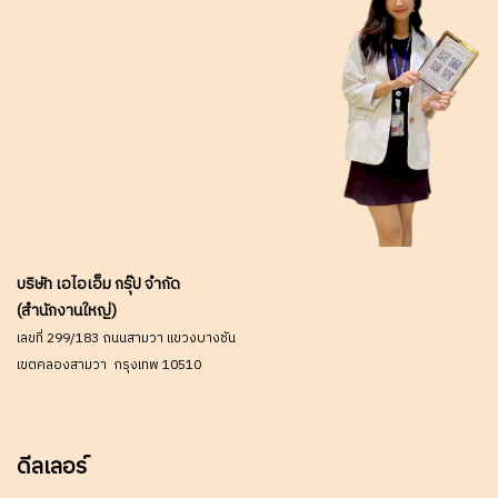
โรงกลั่นน้ำมัน หรือพื้นที่
โรงงานที่มีความเสี่ยงสูง มั่นใจ
ได้ในความปลอดภัยและการ
ประมวลผลที่ต่อเนื่องในสภาวะ
ที่ท้าทายที่สุด ✅ ขอราคาพิเศษ
สำหรับงานโครงการติดต่อ
Mobile : 063-879-9917 Line
ID @aimonline *ราคาสินค้า
อาจจะมีการเปลี่ยนแปลงโดยไม่
แจ้งให้ทราบล่วงหน้า กรุณา
บริษัท เอไอเอ็ม กรุ๊ป จำกัด
ติดต่อฝ่ายขายเพื่ออัพเดทราคา
(สำนักงานใหญ่)
เลขที่ 299/183 ถนนสามวา แขวงบางชัน
เขตคลองสามวา กรุงเทพ 10510
ดีลเลอร์