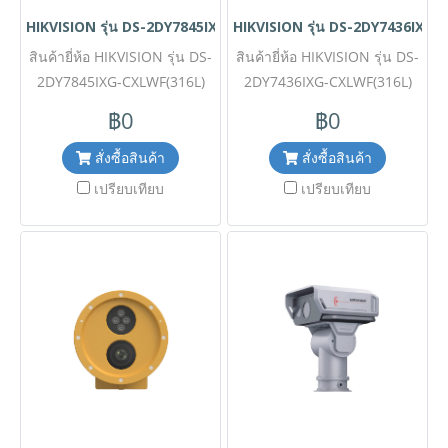
อันตรายที่มีความเสี่ยงต่อการ
ความปลอดภัยในพื้นที่เสี่ยง
HIKVISION รุ่น DS-2DY7845IXG-CXLWF(316L)
HIKVISION รุ่น DS-2DY7436IXG
ติดไฟหรือระเบิด เช่น โรงงาน
อันตราย เช่น อุตสาหกรรม
สินค้ายี่ห้อ HIKVISION รุ่น DS-
เคมีภัณฑ์ โกดังเก็บวัตถุไวไฟ
สินค้ายี่ห้อ HIKVISION รุ่น DS-
ปิโตรเคมี แท่นขุดเจาะน้ำมัน
2DY7845IXG-CXLWF(316L)
และคลังน้ำมัน ✅ ขอราคา
และสภาพแวดล้อมทางทะเลได้
2DY7436IXG-CXLWF(316L)
กล้องวงจรปิด PTZ เครือข่าย
พิเศษสำหรับงานโครงการ
อย่างสมบูรณ์แบบ ✅ ขอราคา
รายละเอียดสินค้า กล้อง
฿0
฿0
ติดต่อ Mobile : 063-879-9917
แบบป้องกันการกัดกร่อน (Anti-
วงจรปิด PTZ เครือข่ายแบบ
พิเศษสำหรับงานโครงการ
Corrosion Network PTZ
Line ID @aimonline
ติดต่อ Mobile : 063-879-9917
ป้องกันการกัดกร่อน (Anti-
สั่งซื้อสินค้า
สั่งซื้อสินค้า
Camera) ความละเอียดคมชัด
Corrosion Network PTZ
Line ID @aimonline
เปรียบเทียบ
เปรียบเทียบ
สูงสุดระดับ 4K (8 ล้านพิกเซล)
Camera) ความละเอียด 4 ล้าน
ที่ยกระดับการเฝ้าระวังระยะ
พิกเซล ที่มาพร้อมพลังซูมออปติ
ไกลด้วยพลังซูมออปติคอลถึง 45
คอล 36 เท่า และตัวเรือนสเต
เท่า มาพร้อมตัวเรือนสเตนเลส
นเลสสตีล 316L สุดแกร่ง
สตีล 316L สุดแกร่งที่ทนทานต่อ
ทนทานต่อสารเคมีและไอทะเล
สารเคมีและสภาพแวดล้อมทาง
ผสานเทคโนโลยีมองเห็นภาพ
ทะเล ผสานเทคโนโลยีจับภาพ
คมชัดในที่แสงน้อยพร้อมที่ปัด
ในที่แสงน้อยและที่ปัดน้ำฝน
น้ำฝน (Wiper) ในตัว เหมาะ
(Wiper) ในตัว ✅ ขอราคาพิเศษ
สำหรับการเฝ้าระวังขั้นสูงสุด
สำหรับงานโครงการติดต่อ
ในพื้นที่ชายฝั่ง ท่าเรือ และ