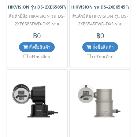
HIKVISION รุ่น DS-2XE6585FWD-DXS
HIKVISION รุ่น DS-2XE6545FWD
สินค้ายี่ห้อ HIKVISION รุ่น DS-
สินค้ายี่ห้อ HIKVISION รุ่น DS-
2XE6585FWD-DXS ราย
2XE6545FWD-DXS ราย
ละเอียดสินค้า กล้องวงจรปิด
ละเอียดสินค้า กล้องวงจรปิด
฿0
฿0
เกรดป้องกันการระเบิดความ
(4MP Explosion-Proof Fixed
ละเอียดสูงระดับ 4K (8MP
Turret Camera) จาก
สั่งซื้อสินค้า
สั่งซื้อสินค้า
Ultra HD Explosion-Proof
HIKVISION ความละเอียด 4
เปรียบเทียบ
เปรียบเทียบ
Fixed Turret Camera) จาก
ล้านพิกเซล โดดเด่นด้วยตัว
Hikvision โดดเด่นด้วยภาพคม
เรือนผลิตจากอะลูมิเนียมอัลลอย
ชัดสูงสุด 8 ล้านพิกเซล ตัวเรือน
ที่ให้น้ำหนักเบาแต่แข็งแกร่ง
ผลิตจากอะลูมิเนียมอัลลอยที่
ทนทาน ผ่านการรับรอง
ทนทานและน้ำหนักเบา ผ่าน
มาตรฐานความปลอดภัยระดับ
การรับรองมาตรฐานความ
สากล ATEX และ IECEx พร้อม
ปลอดภัยระดับสากล ATEX และ
มาตรฐานกันน้ำกันฝุ่น IP68
IECEx พร้อมมาตรฐานกันน้ำกัน
ออกแบบมาเป็นพิเศษเพื่อการ
ฝุ่น IP68 ออกแบบมาเพื่อยก
เฝ้าระวังที่ปลอดภัยและคุ้มค่า
ระดับการเฝ้าระวังขั้นสูงสุดที่
ในพื้นที่อุตสาหกรรมที่เสี่ยงต่อ