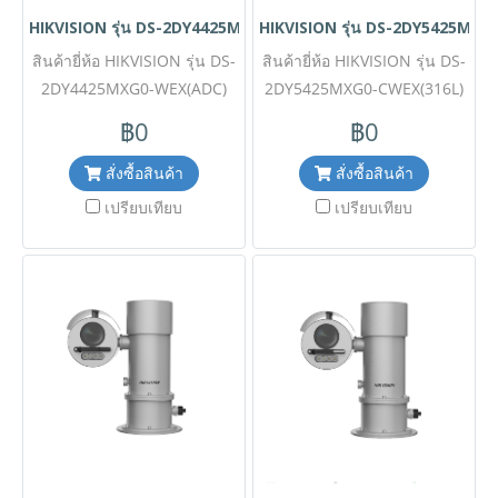
ต้องการเก็บทุกรายละเอียดใน
การติดไฟของก๊าซและฝุ่น
HIKVISION รุ่น DS-2DY4425MXG0-WEX(ADC)
HIKVISION รุ่น DS-2DY5425MXG
พื้นที่อุตสาหกรรมที่เสี่ยงต่อการ
ละออง ✅ ขอราคาพิเศษสำหรับ
สินค้ายี่ห้อ HIKVISION รุ่น DS-
ติดไฟหรือระเบิด ✅ ขอราคา
สินค้ายี่ห้อ HIKVISION รุ่น DS-
งานโครงการติดต่อ Mobile :
2DY4425MXG0-WEX(ADC)
พิเศษสำหรับงานโครงการ
2DY5425MXG0-CWEX(316L)
063-879-9917 Line ID
ติดต่อ Mobile : 063-879-9917
รายละเอียดสินค้า กล้องวงจร
รายละเอียดสินค้า กล้องวงจร
@aimonline
฿0
฿0
ปิดสปีดโดมเครือข่ายเกรด
Line ID @aimonline
ปิดสปีดโดมเครือข่ายเกรด
ป้องกันการระเบิด (4MP
ป้องกันการระเบิด (4MP
สั่งซื้อสินค้า
สั่งซื้อสินค้า
Explosion-Proof Network
Explosion-Proof Network
เปรียบเทียบ
เปรียบเทียบ
PTZ Camera) จาก Hikvision
PTZ Camera) จาก Hikvision
ความละเอียด 4 ล้านพิกเซล
ความละเอียด 4 ล้านพิกเซล
พร้อมเลนส์ซูมออปติคอล 25
พร้อมเลนส์ซูมออปติคอล 25
เท่า โดดเด่นด้วยตัวเรือนผลิต
เท่า โดดเด่นด้วยตัวเรือนสแตน
จากอะลูมิเนียมอัลลอย (ADC)
เลสสตีล 316L (Stainless
คุณภาพสูงที่ให้น้ำหนักเบาแต่
Steel 316L) ที่ทนทานต่อการ
แข็งแกร่งทนทาน ผ่านการ
กัดกร่อนขั้นสูงสุด ผ่าน
รับรองมาตรฐานความปลอดภัย
มาตรฐานความปลอดภัยระดับ
ระดับสากล ออกแบบมาโดย
สากล (ATEX/IECEx) ออกแบบ
เฉพาะสำหรับการเฝ้าระวังพื้นที่
มาเพื่อการเฝ้าระวังและรักษา