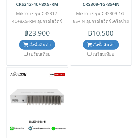
CRS312-4C+8XG-RM
CRS309-1G-8S+IN
MikroTik รุ่น CRS312-
MikroTik รุ่น CRS309-1G-
4C+8XG-RM อุปกรณ์สวิตช์
8S+IN อุปกรณ์สวิตช์เครือข่าย
เครือข่ายระดับมืออาชีพ (Cloud
(network switch) สวิตช์ขนาด
฿23,900
฿10,500
Router Switch) โดดเด่นเรื่อง
กะทัดรัดแต่มีประสิทธิภาพสูง
พอร์ตความเร็วสูงระดับ 10
เหมาะสำหรับการใช้งานใน
สั่งซื้อสินค้า
สั่งซื้อสินค้า
Gigabit (10G) ออกแบบมาเพื่อ
เครือข่ายที่ต้องการความเร็วสูง
เปรียบเทียบ
เปรียบเทียบ
จัดการปริมาณข้อมูลขนาดใหญ่
ขอราคาพิเศษสำหรับงาน
ในศูนย์ข้อมูล (data center),
โครงการ ติดต่อฝ่ายขาย Line
สตูดิโอตัดต่อวิดีโอ, หรือสภาพ
ID : @aimonline ฝ่ายขายโทร:
แวดล้อมที่ต้องการความเร็ว
063-879-9917 ( สินค้ายังไม่
เครือข่ายสูงเป็นพิเศษ ขอราคา
รวมภาษีมูลค่าเพิ่ม, ค่าขนส่ง )
พิเศษสำหรับงานโครงการ
เช็คสต๊อกล่าสุดสินค้าก่อนสั่งซื้อ
ติดต่อฝ่ายขาย Line ID :
ราคายังไม่รวมค่าติดตั้ง #NP
@aimonline ฝ่ายขายโทร:
24
063-879-9917 # WE0Y