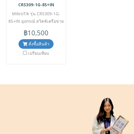
CRS309-1G-8S+IN
MikroTik รุ่น CRS309-1G-
8S+IN อุปกรณ์ สวิตช์เครือข่าย
(network switch) ในตระกูล
฿10,500
Cloud Router Switch (CRS) ที่
มีประสิทธิภาพสูงและมีขนาด
สั่งซื้อสินค้า
กะทัดรัด เหมาะสำหรับงานที่
เปรียบเทียบ
ต้องการการเชื่อมต่อความเร็ว
สูง ขอราคาพิเศษสำหรับงาน
โครงการ ติดต่อฝ่ายขาย Line
ID : @aimonline ฝ่ายขายโทร:
063-879-9917 # WE0Y