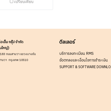
เปรียบเทียบ
ร: 063-879-9917 ( สินค้ายัง
่รวมภาษีมูลค่าเพิ่ม, ค่าขนส่ง
สินค้าสั่งต่างประเทศราคาอาจ
การเปลี่ยนแปลงตามอัตราแลก
ลี่ยน โดยไม่แจ้งให้ทราบล่วง
า) เช็คสต๊อกสินค้าก่อนสั่งซื้อ
#W00S00I00D231118RAM
ดีลเลอร์
ไอเอ็ม กรุ๊ป จำกัด
นใหญ่)
บริการลงทะเบียน RMS
9/183 ถนนสามวา แขวงบางชัน
ข้อตกลงและเงื่อนไขการชำระเงิน
ามวา กรุงเทพ 10510
SUPPORT & SOFTWARE DOWNL