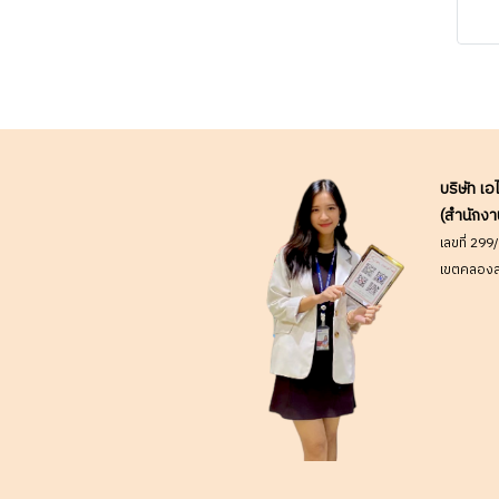
โท
ไม
, 
มี
เป
หน้
บริษัท เอ
(สำนักงา
เลขที่ 29
เขตคลองส