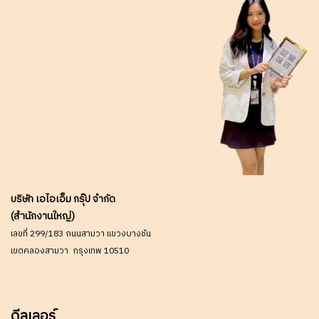
บริษัท เอไอเอ็ม กรุ๊ป จำกัด
(สำนักงานใหญ่)
เลขที่ 299/183 ถนนสามวา แขวงบางชัน
เขตคลองสามวา กรุงเทพ 10510
ดีลเลอร์