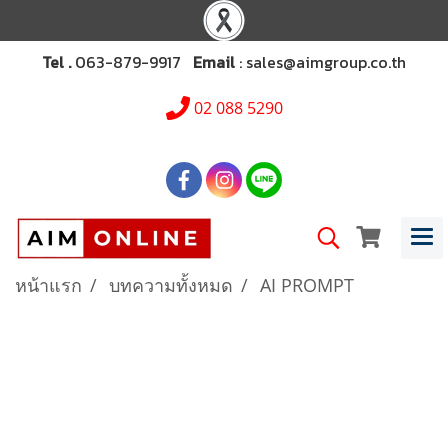
Tel .
063-879-9917
Email
: sales@aimgroup.co.th
02 088 5290
หน้าแรก
บทความทั้งหมด
AI PROMPT