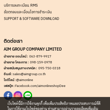
บริการลงทะเบียน RMS
ข้อตกลงและเงื่อนไขการชำระเงิน
SUPPORT & SOFTWARE DOWNLOAD
ติดต่อเรา
AIM GROUP COMPANY LIMITED
ฝ่ายขาย ออนไลน์ :
063-879-9917
ฝ่ายขาย โครงการ :
098-159-0978
ฝ่ายสนับสนุนทางเทคนิค :
095-750-0318
อีเมล์ :
sales@aimgroup.co.th
ไอดีไลน์ :
@aimonline
เฟสบุ๊ค :
Facebook.com/aimonlineshopDee
เว็บไซต์นี้มีการใช้งานคุกกี้ เพื่อเพิ่มประสิทธิภาพและประสบการณ์ที่ดี
ในการใช้งานเว็บไซต์ของท่าน ท่านสามารถอ่านรายละเอียดเพิ่มเติม