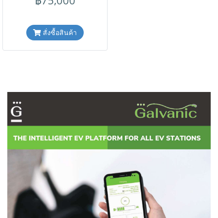
พิเศษนี้เฉพาะสั่งซื้อออนไลน์
เท่านั้น ( สินค้ายังไม่รวมภาษี
มูลค่าเพิ่ม,ค่าขนส่ง ,ราคาอาจมี
สั่งซื้อสินค้า
การเปลี่ยนแปลงได้ โดยไม่แจ้งให้
ทราบล่วงหน้า) เช็คสต๊อกสินค้า
ก่อนสั่งซื้อ Line ID : @aimonline
ฝ่ายขายออนไลน์ : 063-879-9917
, ฝ่ายขายโครงการ : 098-159-
0978 #W05A77T55-D20230523