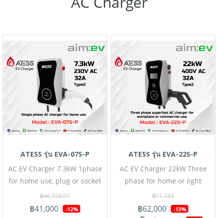
AC Charger
ฝ่ายขายออนไลน์ : 063-879-9917
0978 #W67A37T50-D20230523
, ฝ่ายขายโครงการ : 098-159-
0978 #M2W10A21T00-
D20230523
ATESS รุ่น EVA-07S-P
ATESS รุ่น EVA-22S-P
AC EV Charger 7.3kW 1phase
AC EV Charger 22kW Three
for home use, plug or socket
phase for home or light
type optional, single output
commercial use โปรโมชั่นรา
฿46,728.97
฿71,033
ATESS EVA-07S-P โปรโมชั่นรา
คาพิเศษนี้เฉพาะสั่งซื้อออนไลน์
฿41,000
฿62,000
-12%
-13%
คาพิเศษนี้เฉพาะสั่งซื้อออนไลน์
เท่านั้น ( สินค้ายังไม่รวมภาษี